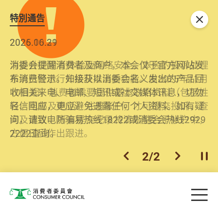
特別通告
关闭
2026.06.29
2025.10.31
消委会提醒消费者及商户，本会仅于官方网站发
为提升使用者体验及网络安全，本会的投诉处理
布消费警示。如接获以消委会名义发出的产品回
系统已经进行升级及推出新功能。由2025年11月
收相关来电、电邮、短讯或社交媒体讯息，切勿
10日起，消费者需要提供基本联络资料（包括姓
轻信回应，更应避免透露任何个人资料。如有疑
名、电邮及电话）注册帐户，才可提交投诉、查
问，请致电防骗易热线18222或消委会热线2929
询及建议。所有提交纪录将清晰整合于帐户中，
2222查询。
方便日后作出跟进。
2
/
2
上一个
下一个
开
Skip to main content
目
消费者委员会