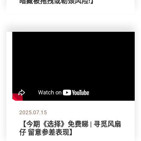
暗藏被拖拽或勒颈风险!】
2025.07.15
【今期《选择》免费睇 | 寻觅风扇
仔 留意参差表现】