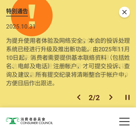
特別通告
关闭
2026.06.29
2025.10.31
消委会提醒消费者及商户，本会仅于官方网站发
为提升使用者体验及网络安全，本会的投诉处理
布消费警示。如接获以消委会名义发出的产品回
系统已经进行升级及推出新功能。由2025年11月
收相关来电、电邮、短讯或社交媒体讯息，切勿
10日起，消费者需要提供基本联络资料（包括姓
轻信回应，更应避免透露任何个人资料。如有疑
名、电邮及电话）注册帐户，才可提交投诉、查
问，请致电防骗易热线18222或消委会热线2929
询及建议。所有提交纪录将清晰整合于帐户中，
2222查询。
方便日后作出跟进。
2
/
2
上一个
下一个
开
Skip to main content
目
消费者委员会