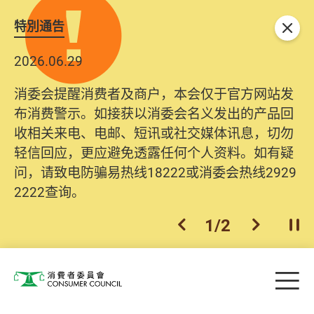
特別通告
关闭
2026.06.29
消委会提醒消费者及商户，本会仅于官方网站发
布消费警示。如接获以消委会名义发出的产品回
收相关来电、电邮、短讯或社交媒体讯息，切勿
轻信回应，更应避免透露任何个人资料。如有疑
问，请致电防骗易热线18222或消委会热线2929
2222查询。
1
/
2
上一个
下一个
开
Skip to main content
目
消费者委员会