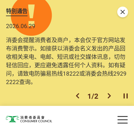
特別通告
关闭
2026.06.29
消委会提醒消费者及商户，本会仅于官方网站发
布消费警示。如接获以消委会名义发出的产品回
收相关来电、电邮、短讯或社交媒体讯息，切勿
轻信回应，更应避免透露任何个人资料。如有疑
问，请致电防骗易热线18222或消委会热线2929
2222查询。
1
/
2
上一个
下一个
开
Skip to main content
目
消费者委员会