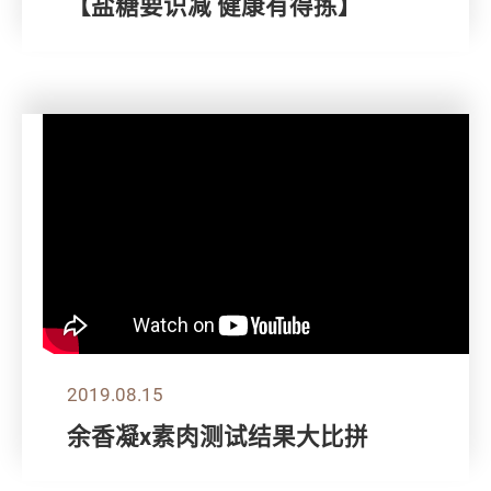
【盐糖要识减 健康有得拣】
2019.08.15
余香凝x素肉测试结果大比拼