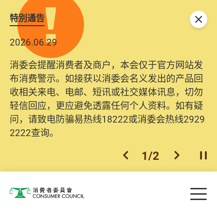
特別通告
关闭
2026.06.29
2025.10.31
消委会提醒消费者及商户，本会仅于官方网站发
为提升使用者体验及网络安全，本会的投诉处理
布消费警示。如接获以消委会名义发出的产品回
系统已经进行升级及推出新功能。由2025年11月
收相关来电、电邮、短讯或社交媒体讯息，切勿
10日起，消费者需要提供基本联络资料（包括姓
轻信回应，更应避免透露任何个人资料。如有疑
名、电邮及电话）注册帐户，才可提交投诉、查
问，请致电防骗易热线18222或消委会热线2929
询及建议。所有提交纪录将清晰整合于帐户中，
2222查询。
方便日后作出跟进。
2
/
2
上一个
下一个
开
Skip to main content
目
消费者委员会