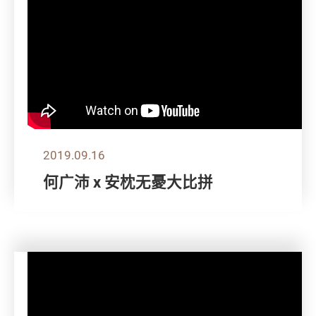
2019.09.16
何广沛 x 安枕无憂大比拼