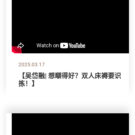
2025.03.17
【吴岱融| 想瞓得好？双人床褥要识
拣！】