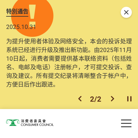
特別通告
关闭
2025.10.31
为提升使用者体验及网络安全，本会的投诉处理
系统已经进行升级及推出新功能。由2025年11月
10日起，消费者需要提供基本联络资料（包括姓
名、电邮及电话）注册帐户，才可提交投诉、查
询及建议。所有提交纪录将清晰整合于帐户中，
方便日后作出跟进。
2
/
2
上一个
下一个
开
Skip to main content
目
消费者委员会