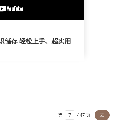
识储存 轻松上手、超实用
第
/ 47 页
去