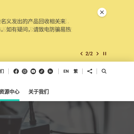
关闭特別通告
。由2025年11月10日起，
交投诉、查询及建议。所有提交
2
/
2
上一个
下一个
开始/暂停幻灯
Facebook
Instagram
Youtube
抖音
领英
分享到
开启搜寻框
们
EN
繁
资源中心
关于我们