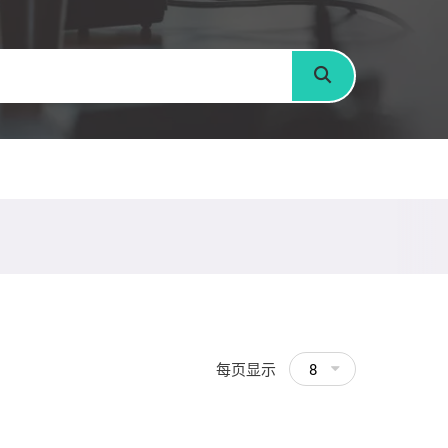
搜寻
每页显示
8