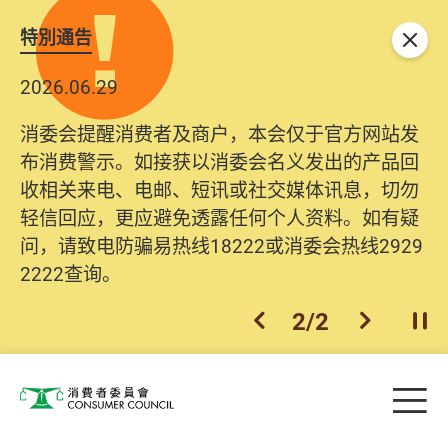
特別通告
关闭
2026.06.29
2025.10.31
消委会提醒消费者及商户，本会仅于官方网站发
为提升使用者体验及网络安全，本会的投诉处理
布消费警示。如接获以消委会名义发出的产品回
系统已经进行升级及推出新功能。由2025年11月
收相关来电、电邮、短讯或社交媒体讯息，切勿
10日起，消费者需要提供基本联络资料（包括姓
轻信回应，更应避免透露任何个人资料。如有疑
名、电邮及电话）注册帐户，才可提交投诉、查
问，请致电防骗易热线18222或消委会热线2929
询及建议。所有提交纪录将清晰整合于帐户中，
2222查询。
方便日后作出跟进。
2
/
2
上一个
下一个
开
Skip to main content
目
消费者委员会