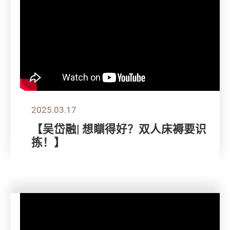
2025.03.17
【吴岱融| 想瞓得好？双人床褥要识
拣！】