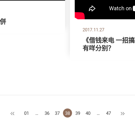
比併
2017.11.27
《借钱来电 一招
有咩分别？
上一页
下一页
01
…
36
37
38
39
40
…
47