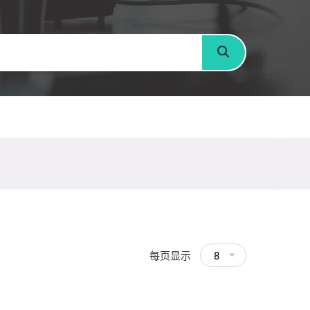
搜寻
每页显示
8