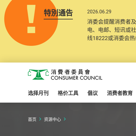
特別通告
2026.06.29
2025.10.31
消委会提醒消费者
为提升使用者体验及
电、电邮、短讯或
消费者需要提供基
线18222或消委会热线
纪录将清晰整合于
Skip to main content
消费者委员会
选择月刊
格价工具
倡议
消费者教育
首页
资源中心