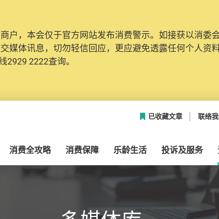
及商户，本会仅于官方网站发布消费警示。如接获以消委
网络安全，本会的投诉处理系统已经进行升级及推出新功能
社交媒体讯息，切勿轻信回应，更应避免透露任何个人资
本联络资料（包括姓名、电邮及电话）注册帐户，才可提
2929 2222查询。
帐户中，方便日后作出跟进。
已收藏文章
联络我
消费全攻略
消费保障
乐龄生活
投诉及服务