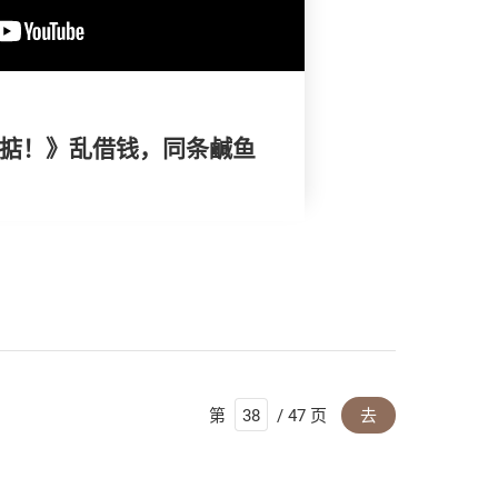
搞掂！》乱借钱，同条鹹鱼
第
/ 47 页
去