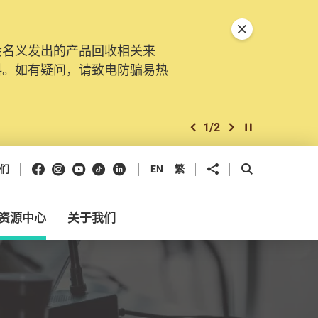
关闭特別通告
会名义发出的产品回收相关来
。由2025年11月10日起，
料。如有疑问，请致电防骗易热
交投诉、查询及建议。所有提交
2
/
2
上一个
下一个
开始/暂停幻灯
Facebook
Instagram
Youtube
抖音
领英
分享到
开启搜寻框
们
EN
繁
资源中心
关于我们