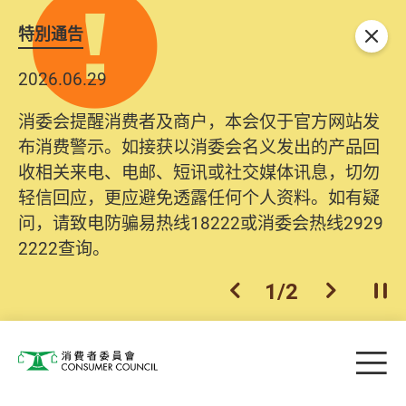
特別通告
关闭
2026.06.29
2025.10.31
消委会提醒消费者及商户，本会仅于官方网站发
为提升使用者体验及网络安全，本会的投诉处理
布消费警示。如接获以消委会名义发出的产品回
系统已经进行升级及推出新功能。由2025年11月
收相关来电、电邮、短讯或社交媒体讯息，切勿
10日起，消费者需要提供基本联络资料（包括姓
轻信回应，更应避免透露任何个人资料。如有疑
名、电邮及电话）注册帐户，才可提交投诉、查
问，请致电防骗易热线18222或消委会热线2929
询及建议。所有提交纪录将清晰整合于帐户中，
2222查询。
方便日后作出跟进。
2
/
2
上一个
下一个
开
Skip to main content
目
消费者委员会