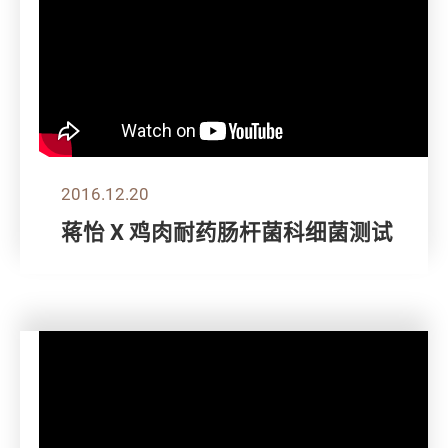
2016.12.20
蒋怡 X 鸡肉耐药肠杆菌科细菌测试