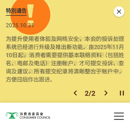
特別通告
关闭
2026.06.29
2025.10.31
消委会提醒消费者及商户，本会仅于官方网站发
为提升使用者体验及网络安全，本会的投诉处理
布消费警示。如接获以消委会名义发出的产品回
系统已经进行升级及推出新功能。由2025年11月
收相关来电、电邮、短讯或社交媒体讯息，切勿
10日起，消费者需要提供基本联络资料（包括姓
轻信回应，更应避免透露任何个人资料。如有疑
名、电邮及电话）注册帐户，才可提交投诉、查
问，请致电防骗易热线18222或消委会热线2929
询及建议。所有提交纪录将清晰整合于帐户中，
2222查询。
方便日后作出跟进。
2
/
2
上一个
下一个
开
Skip to main content
目
消费者委员会