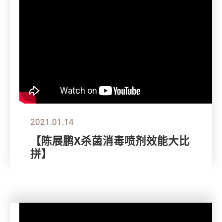
2021.01.14
【陈展鹏X杀菌消毒喷剂效能大比
拼】