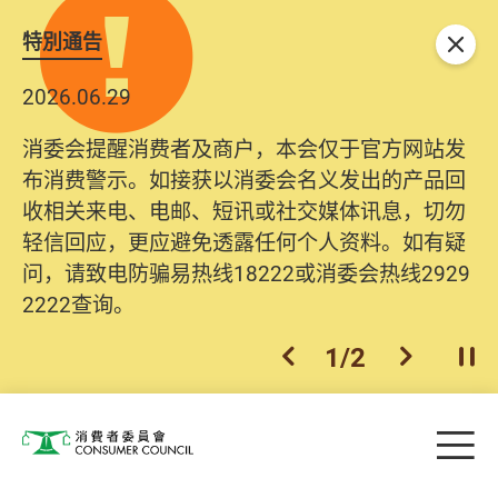
特別通告
关闭
2026.06.29
2025.10.31
消委会提醒消费者及商户，本会仅于官方网站发
为提升使用者体验及网络安全，本会的投诉处理
布消费警示。如接获以消委会名义发出的产品回
系统已经进行升级及推出新功能。由2025年11月
收相关来电、电邮、短讯或社交媒体讯息，切勿
10日起，消费者需要提供基本联络资料（包括姓
轻信回应，更应避免透露任何个人资料。如有疑
名、电邮及电话）注册帐户，才可提交投诉、查
问，请致电防骗易热线18222或消委会热线2929
询及建议。所有提交纪录将清晰整合于帐户中，
2222查询。
方便日后作出跟进。
2
/
2
上一个
下一个
开
Skip to main content
目
消费者委员会