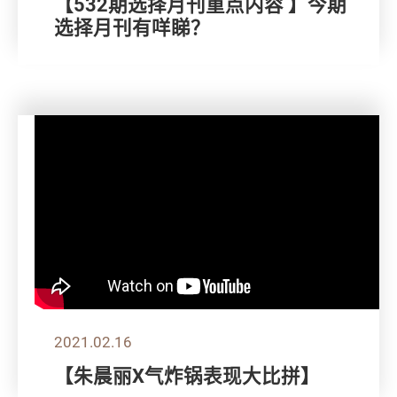
【532期选择月刊重点内容 】今期
选择月刊有咩睇？
2021.02.16
【朱晨丽X气炸锅表现大比拼】