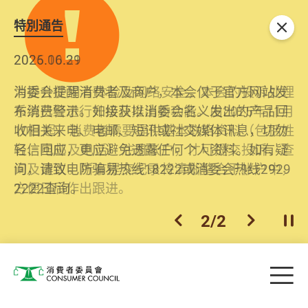
特別通告
关闭
2026.06.29
2025.10.31
消委会提醒消费者及商户，本会仅于官方网站发
为提升使用者体验及网络安全，本会的投诉处理
布消费警示。如接获以消委会名义发出的产品回
系统已经进行升级及推出新功能。由2025年11月
收相关来电、电邮、短讯或社交媒体讯息，切勿
10日起，消费者需要提供基本联络资料（包括姓
轻信回应，更应避免透露任何个人资料。如有疑
名、电邮及电话）注册帐户，才可提交投诉、查
问，请致电防骗易热线18222或消委会热线2929
询及建议。所有提交纪录将清晰整合于帐户中，
2222查询。
方便日后作出跟进。
2
/
2
上一个
下一个
开
Skip to main content
目
消费者委员会