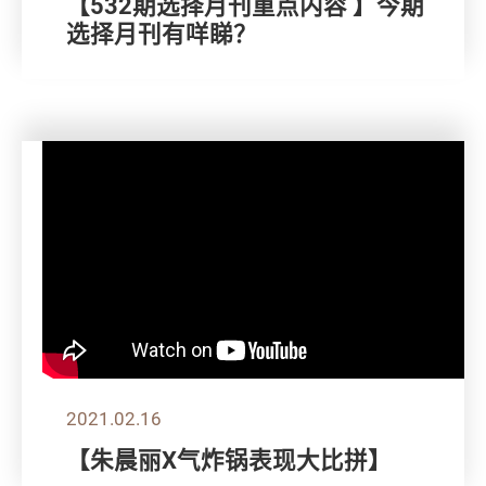
【532期选择月刊重点内容 】今期
选择月刊有咩睇？
2021.02.16
【朱晨丽X气炸锅表现大比拼】