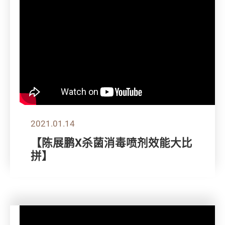
2021.01.14
【陈展鹏X杀菌消毒喷剂效能大比
拼】