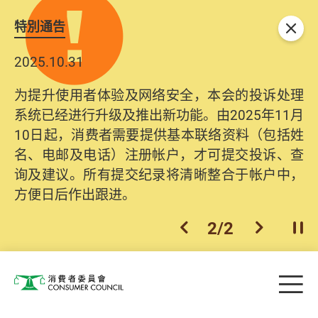
特別通告
关闭
2025.10.31
为提升使用者体验及网络安全，本会的投诉处理
系统已经进行升级及推出新功能。由2025年11月
10日起，消费者需要提供基本联络资料（包括姓
名、电邮及电话）注册帐户，才可提交投诉、查
询及建议。所有提交纪录将清晰整合于帐户中，
方便日后作出跟进。
2
/
2
上一个
下一个
开
Skip to main content
目
消费者委员会