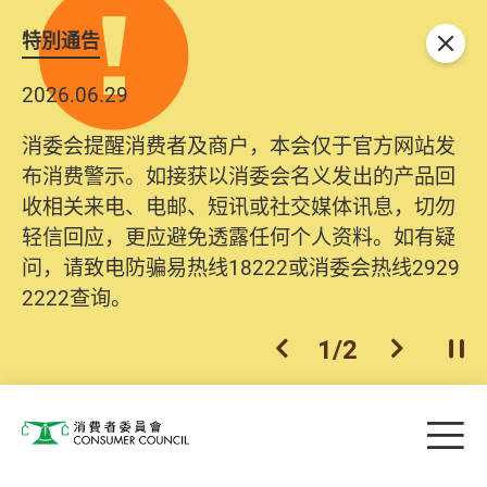
特別通告
关闭
2026.06.29
消委会提醒消费者及商户，本会仅于官方网站发
布消费警示。如接获以消委会名义发出的产品回
收相关来电、电邮、短讯或社交媒体讯息，切勿
轻信回应，更应避免透露任何个人资料。如有疑
问，请致电防骗易热线18222或消委会热线2929
2222查询。
1
/
2
上一个
下一个
开
Skip to main content
目
消费者委员会