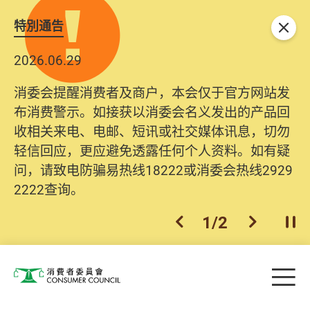
特別通告
关闭
2026.06.29
消委会提醒消费者及商户，本会仅于官方网站发
布消费警示。如接获以消委会名义发出的产品回
收相关来电、电邮、短讯或社交媒体讯息，切勿
轻信回应，更应避免透露任何个人资料。如有疑
问，请致电防骗易热线18222或消委会热线2929
2222查询。
1
/
2
上一个
下一个
开
Skip to main content
目
消费者委员会