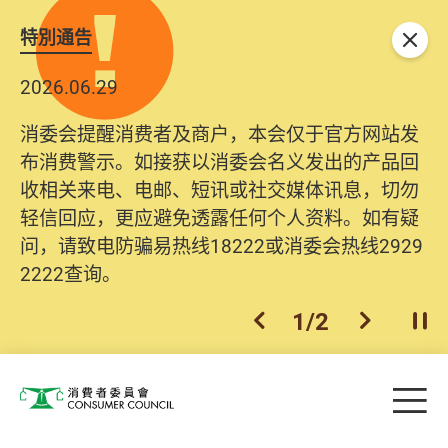
特別通告
关闭
2026.06.29
消委会提醒消费者及商户，本会仅于官方网站发
布消费警示。如接获以消委会名义发出的产品回
收相关来电、电邮、短讯或社交媒体讯息，切勿
轻信回应，更应避免透露任何个人资料。如有疑
问，请致电防骗易热线18222或消委会热线2929
2222查询。
1
/
2
上一个
下一个
开
Skip to main content
目
消费者委员会