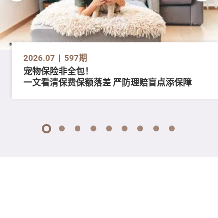
2026.07
597期
宠物保险非全包！
一文看清保费保额落差 严防理赔盲点添保障
1
2
3
4
5
6
7
8
9