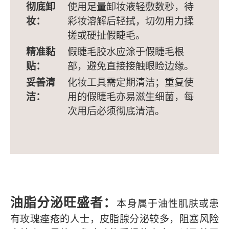
彻底卸
使用足量卸妆液轻敷数秒，待
妆：
彩妆溶解后轻拭，切勿用力揉
搓或硬扯假睫毛。
精准黏
假睫毛胶水应涂于假睫毛根
贴：
部，避免直接接触眼睑边缘。
妥善清
化妆工具需定期清洁；重复使
洁：
用的假睫毛亦易滋生细菌，每
次用后必须彻底清洁。
油脂分泌旺盛者
：
本身属于油性肌肤或患
有玫瑰痤疮的人士，皮脂腺分泌较多，阻塞风险