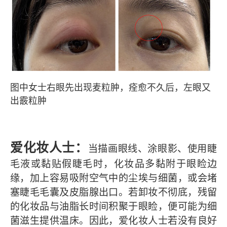
图中女士右眼先出现麦粒肿，痊愈不久后，左眼又
出霰粒肿
爱化妆人士
：
当描画眼线、涂眼影、使用睫
毛液或黏贴假睫毛时，化妆品多黏附于眼睑边
缘，加上容易吸附空气中的尘埃与细菌，或会堵
塞睫毛毛囊及皮脂腺出口。若卸妆不彻底，残留
的化妆品与油脂长时间积聚于眼睑，便可能为细
菌滋生提供温床。因此，爱化妆人士若没有良好