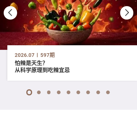
2026.07
597期
怕辣是天生？
从科学原理到吃辣宜忌
1
2
3
4
5
6
7
8
9