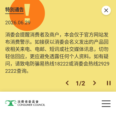
特別通告
关闭
2026.06.29
消委会提醒消费者及商户，本会仅于官方网站发
布消费警示。如接获以消委会名义发出的产品回
收相关来电、电邮、短讯或社交媒体讯息，切勿
轻信回应，更应避免透露任何个人资料。如有疑
问，请致电防骗易热线18222或消委会热线2929
2222查询。
1
/
2
上一个
下一个
开
Skip to main content
目
消费者委员会