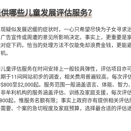
提供哪些儿童发展评估服务？
出现疑似发展迟缓的症状时，一心只希望尽快为子女寻求
、广告宣传或周遭的意见所影响决定。事实上，更重要是
能对症下药。恰当的处理方法不仅能免却浪费金钱，更能
时机。
的儿童评估服务在时间安排上一般较具弹性，评估项目亦
于11间网站初步的调查，相关费用普遍较高，每次评估约$5,
$800至$2,000起。服务范围一般涵盖语言、体能、智
非牟利机构的服务涵盖评估、训练及家庭支援，每次评估约$
至$800起，惟服务名额有限；事实上政府亦有提供相关评
展需要、个案的急切程度及家庭预算，选择最合适的评估