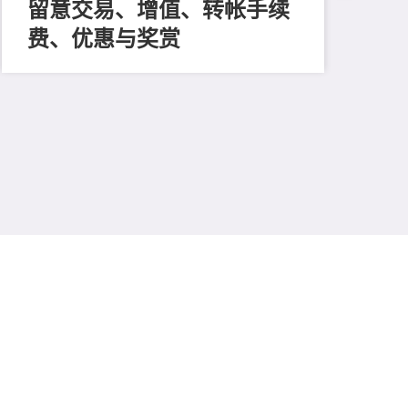
留意交易、增值、转帐手续
202
《
费、优惠与奖赏
让
讯