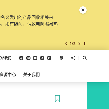
关闭特別通告
会名义发出的产品回收相关来
料。如有疑问，请致电防骗易热
1
/
2
上一个
下一个
开始/暂停幻灯
Facebook
Instagram
Youtube
抖音
领英
分享到
开启搜寻框
联络我们
繁
资源中心
关于我们
收藏