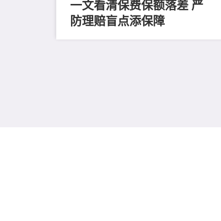
一文看清保费保额落差 严
防理赔盲点添保障
益