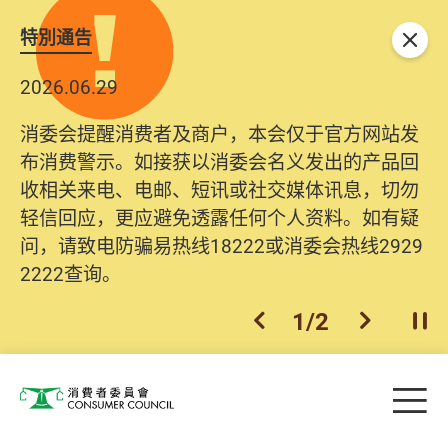
特別通告
关闭
2026.06.29
消委会提醒消费者及商户，本会仅于官方网站发
布消费警示。如接获以消委会名义发出的产品回
收相关来电、电邮、短讯或社交媒体讯息，切勿
轻信回应，更应避免透露任何个人资料。如有疑
问，请致电防骗易热线18222或消委会热线2929
2222查询。
1
/
2
上一个
下一个
开
Skip to main content
目
消费者委员会