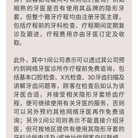
相熟的牙医是否有使用其品牌的隐形牙
套，但整个箍牙疗程均由注册牙医主理，
包括疗程前的牙科检查、疗程期间定期复
诊及跟进，疗程费用亦由牙医订定及收
取。
此外，其中1间公司表示可以透过其公司预
约到网络牙医诊所作疗程前免费谘询，包
括基本口腔检查、X光检查、3D牙齿扫描及
讲解牙齿问题等，顾客在检查后如认为该
牙医合适，并接受相关隐形牙套矫齿疗
程，便可继续使用有关牙医的服务，否则
可以另外预约其他网络牙医再作免费谘
询；另外2间公司则表示不能直接介绍牙
医，但可按地区提供有使用其隐形牙套的
牙科诊所电话及/或地址供顾客自行联络，