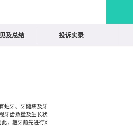
见及总结
投诉实录
有蛀牙、牙髓病及牙
视牙齿数量及生长状
此，箍牙前先进行X