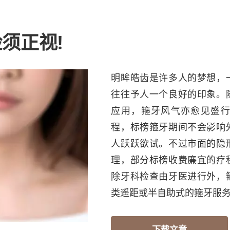
须正视!
明眸皓齿是许多人的梦想，
往往予人一个良好的印象。
应用，箍牙风气亦愈见盛
程，标榜箍牙期间不会影响
人跃跃欲试。不过市面的隐
理，部分标榜收费廉宜的疗
除牙科检查由牙医进行外，
类遥距或半自助式的箍牙服务
下载文章