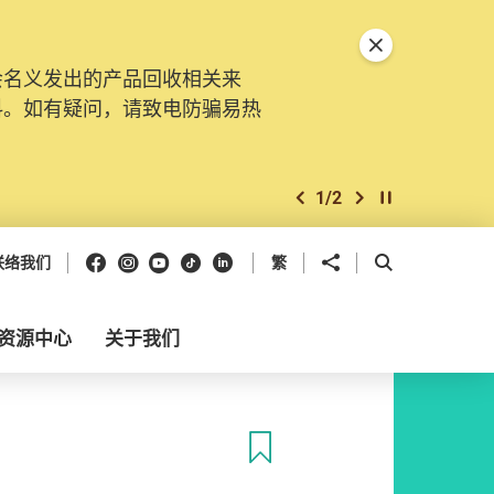
关闭特別通告
会名义发出的产品回收相关来
料。如有疑问，请致电防骗易热
1
/
2
上一个
下一个
开始/暂停幻灯
Facebook
Instagram
Youtube
抖音
领英
分享到
开启搜寻框
联络我们
繁
资源中心
关于我们
收藏