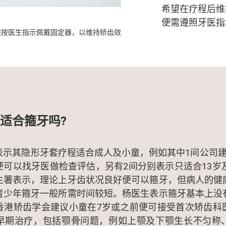
希望在疗程后维
便需遵照牙医指
须按医生指示佩戴固定器，以维持矫齿效
适合箍牙吗?
表示其隐形牙套疗程适合成人及小童，例如其中1间公司建
便可以找牙医做检查评估，另有2间分别表示只适合13岁及
生署表示，理论上牙齿状况良好便可以箍牙，但病人的健
青少年箍牙一般所需时间较短。杨医生表示箍牙基本上没
香港矫齿学会建议小童在7岁或之前便可接受首次矫齿科
早期治疗，包括颚骨问题，例如上颚及下颚生长不匀称