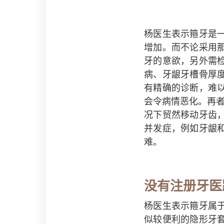
杨医生表示箍牙是
增加。而不论采用
牙的意欲，另外需
病、牙龈牙槽骨厚
有精确的诊断，难
会令病情恶化。再
况下贸然移动牙齿
并发症，例如牙龈
难。
没有注册牙医
杨医生表示箍牙属
似较便利的隐形牙