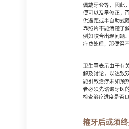
佩戴牙套等，因此
便可以及早修正，
供遥距或半自助式
靠照片不能清楚了
例如咬合出现问题
疗费处理，那便得
卫生署表示由于有
解及讨论，以达致
能引致治疗未如预
者必须先谘询牙医
检查治疗进度是否
箍牙后或须终