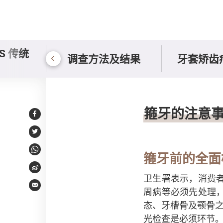
S 传统
调查方法及结果
牙套矫齿
专家意见
箍牙的注意
Facebook
Twitter
WhatsApp
箍牙前的全面
Weibo
卫生署表示，消费
Email
周病等必须先处理
态、牙槽骨及颚骨
光检查是必须环节