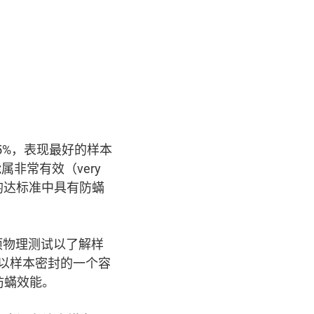
5%，表现最好的样本
能属非常有效（very
，全部均达标准中具有防蟎
项物理测试以了解样
以样本密封的一个容
防蟎效能。