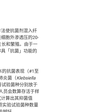
方法使抗菌剂混入纤
胞外渗透压的20-
生长和繁殖。由于一
称具「抗菌」功能的
样本的抗菌表现（#1至
肺炎菌（
Klebsiella
将试验菌种分别放于
技术人员会数算存活于样
式计算出其抑菌值
，样本和对照实验试验菌种数量
能越好。