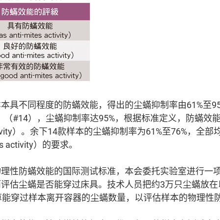
本具不同程度的防蟎效能，得出的尘蟎抑制率由61%至9
ding」（#14），尘蟎抑制率达95%，根据标准定义，防蟎效
tes activity）。余下14款样本的尘蟎抑制率为61%至76%
es activity）的要求。
物理性防蟎效能的国际测试标准，本会委托实验室进行一
而评估尘蟎是否能穿过床具。技术人员把约3万只尘蟎放在
算能穿过样本离开容器的尘蟎数量，以评估样本的物理性