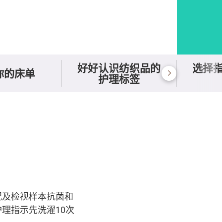
好好认识纺织品的
选择
你的床单
护理标签
况及检视样本抗菌和
理指示先洗濯10次