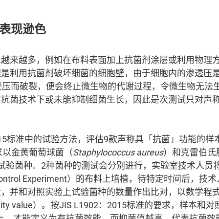
菌表现逊色
术越来越多，例如在布料表面加上抗菌剂涂层或利用物理
是利用抗菌剂破坏细菌的细胞壁，由于细胞内的渗透压是细
受压而破裂，便会终止微生物的代谢过程，令微生物无法
何抗菌技术下或未能抑制细菌生长，因此是次测试只对声
。
2：2015标准中的试验方法，评估9款声称具「抗菌」功能的
求以金黄葡萄球菌（
Staphylococcus aureus
）和克雷伯氏
试验菌种。2种菌种的测试会分别进行，实验室技术人员
ntrol Experiment）的布料上培植，待特定时间后，
量，并和对照实验上试验菌种的数量作出比对，以数学程
l activity value）。按JIS L1902：2015标准的要求
以上，才能定义为有抗菌效能，而抑菌值越高，代表抗菌效