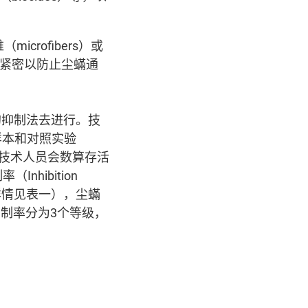
crofibers）或
紧密以防止尘蟎通
中的抑制法去进行。技
样本和对照实验
后，技术人员会数算存活
hibition
义（详情见表一），尘蟎
制率分为3个等级，