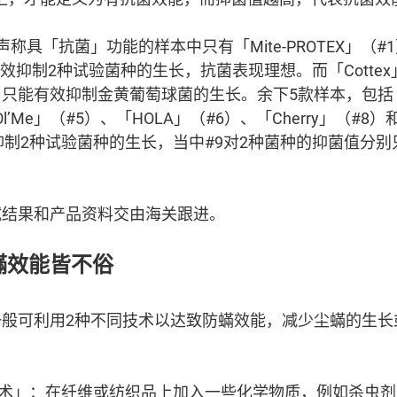
具「抗菌」功能的样本中只有「Mite-PROTEX」（#1）和
有效抑制2种试验菌种的生长，抗菌表现理想。而「Cottex」（
（#7）只能有效抑制金黄葡萄球菌的生长。余下5款样本，包括「J
 Ol’Me」（#5）、「HOLA」（#6）、「Cherry」（#8）
制2种试验菌种的生长，当中#9对2种菌种的抑菌值分别只有
试结果和产品资料交由海关跟进。
蟎效能皆不俗
一般可利用2种不同技术以达致防蟎效能，减少尘蟎的生长
术」：在纤维或纺织品上加入一些化学物质，例如杀虫剂（bi