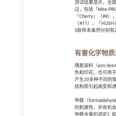
测试结果显示，全部
过，包括「Mite-PR
「Cherry」（#8）、
（#11）、「HUSH 
5款样本虽然分别有
有害化学物质
偶氮染料（azo 
色和印花，也可用
产生20多种不同的致
结构而引起病变和
甲醛（formald
的刺激性，亦有机会
甲醛含量的测定》和欧