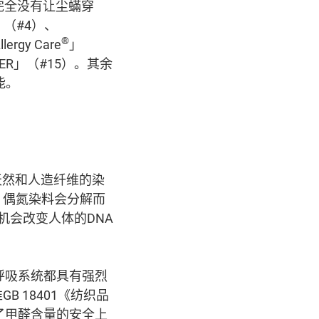
完全没有让尘蟎穿
o」（#4）、
®
rgy Care
」
YLER」（#15）。其余
能。
天然和人造纤维的染
，偶氮染料会分解而
有机会改变人体的DNA
、呼吸系统都具有强烈
 18401《纺织品
立了甲醛含量的安全上