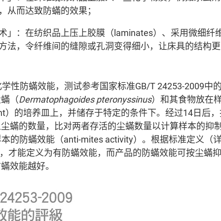
，从而达致防蟎的效果；
：在纺织品上压上胶膜（laminates）、采用微细纤维（mi
方法，令纤维间的缝隙或孔洞变得细小，让床具的结构更
学性防蟎效能，测试参考国家标准GB/T 24253-2009
尘蟎（
Dermatophagoides pteronyssinus
）和其食物放在
periment）的培养皿上，并储存于特定的条件下。经过14日
蟎的数量，比对两者存活的尘蟎数量以计算样本的抑制率（In
本的防蟎效能（anti-mites activity）。根据标准定
上，才能定义为有防蟎效能，而产品的防蟎效能可按尘蟎抑
防蟎效能越好。