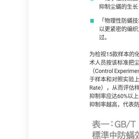
抑制尘蟎的生长
「物理性防蟎技术」
以更紧密的编织
过。
为检视15款样本的化
术人员按该标准把
（Control Ex
于样本和对照实验上尘
Rate），从而评估样
抑制率应达60%以
抑制率越高，代表