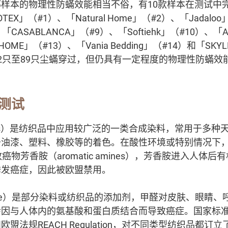
样本的物理性防蟎效能相当不俗，有10款样本在测试中
OTEX」（#1）、「Natural Home」（#2）、「Jadalo
「CASABLANCA」（#9）、「Softiehk」（#10）、「Alle
HOME」（#13）、「Vania Bedding」（#14）和「SK
2只至89只尘蟎穿过，但仍具有一定程度的物理性防蟎效
测试
dyes）是纺织品中应用较广泛的一类合成染料，常用于多种
于油漆、塑料、橡胶等的着色。在酸性环境或特别情况下
癌物芳香胺（aromatic amines），芳香胺进入人体后
诱发癌症，因此被欧盟禁用。
ehyde）是部分染料或纺织品的添加剂，甲醛对皮肤、眼睛
因与人体内的氨基酸和蛋白质结合而导致癌症。国家标准GB
盟法规REACH Regulation，对不同类型纺织品都订