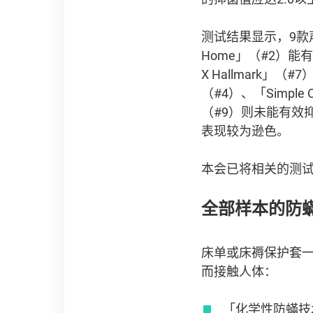
测试结果显示，9款声称
Home」（#2）能
X Hallmark」
（#4）、「Simple
（#9）则未能有效抑
表现较为逊色。
本会已将相关的测
全部样本的防
床单或床褥保护套
而接触人体：
「化学性防蟎技