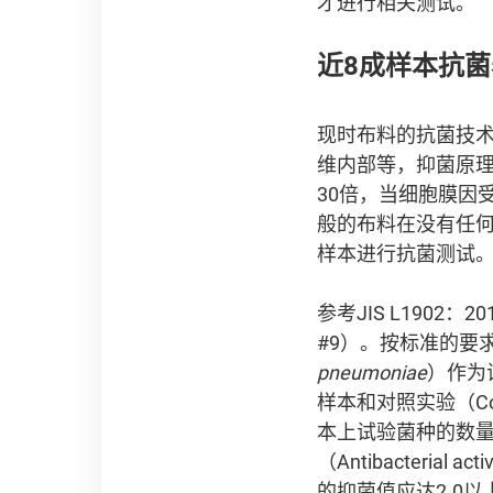
才进行相关测试。
近8成样本抗
现时布料的抗菌技
维内部等，抑菌原理
30倍，当细胞膜因
般的布料在没有任
样本进行抗菌测试
参考JIS L190
#9）。按标准的要
pneumoniae
）作为
样本和对照实验（Co
本上试验菌种的数
（Antibacteria
的抑菌值应达2.0