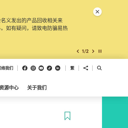
关闭特別通告
会名义发出的产品回收相关来
料。如有疑问，请致电防骗易热
1
/
2
上一个
下一个
开始/暂停幻灯
Facebook
Instagram
Youtube
抖音
领英
分享到
开启搜寻框
联络我们
繁
资源中心
关于我们
收藏