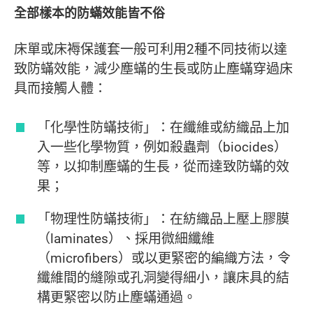
全部樣本的防蟎效能皆不俗
床單或床褥保護套一般可利用2種不同技術以達
致防蟎效能，減少塵蟎的生長或防止塵蟎穿過床
具而接觸人體：
「化學性防蟎技術」：在纖維或紡織品上加
入一些化學物質，例如殺蟲劑（biocides）
等，以抑制塵蟎的生長，從而達致防蟎的效
果；
「物理性防蟎技術」：在紡織品上壓上膠膜
（laminates）、採用微細纖維
（microfibers）或以更緊密的編織方法，令
纖維間的縫隙或孔洞變得細小，讓床具的結
構更緊密以防止塵蟎通過。