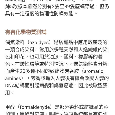
餘5款樣本雖然分別有2隻至89隻塵蟎穿過，但仍
具有一定程度的物理性防蟎效能。
有害化學物質測試
偶氮染料（azo dyes）是紡織品中應用較廣泛的
一類合成染料，常用於多種天然和人造纖維的染
色和印花，也可用於油漆、塑料、橡膠等的着
色。在酸性環境或特別情況下，偶氮染料會分解
而產生20多種不同的致癌物芳香胺（aromatic
amines），芳香胺進入人體後有機會改變人體的
DNA結構而引起病變和誘發癌症，因此被歐盟禁
用。
甲醛（formaldehyde）是部分染料或紡織品的添
加劑，甲醛對皮膚、眼睛、呼吸系統都具有強烈