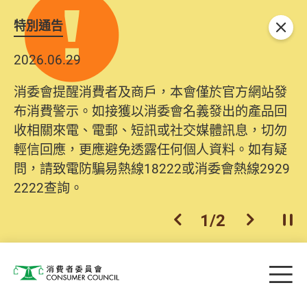
特別通告
關閉
2026.06.29
消委會提醒消費者及商戶，本會僅於官方網站發
布消費警示。如接獲以消委會名義發出的產品回
收相關來電、電郵、短訊或社交媒體訊息，切勿
輕信回應，更應避免透露任何個人資料。如有疑
問，請致電防騙易熱線18222或消委會熱線2929
2222查詢。
1
/
2
上一個
下一個
開
Skip to main content
目
消費者委員會