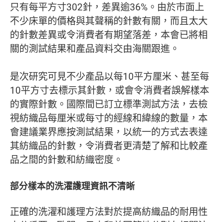
只有每平方寸302針，差異逾36%。由於市面上
不少床單的價格與其聲稱的針數有關，而且太大
的針數差異或令消費者有期望落差，本會已將相
關的測試結果和產品資料交由海關跟進。
是次研究可見不少產品以每10平方厘米、甚至每
10平方寸去標示其針數，或會令消費者誤解樣本
的實際針數。國際間已訂立標準測試方法，去檢
視紡織品每厘米或每寸的經線和緯線的數量，本
會建議業界應按測試結果，以統一的方式去表達
其紡織品的針數，令消費者更清楚了解和比較產
品之間的針數和紡織密度。
部分樣本的洗濯護理資訊不清晰
正確的洗濯和護理方法對於提高紡織品的耐用性