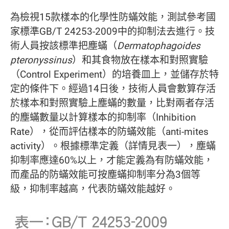
為檢視15款樣本的化學性防蟎效能，測試參考國
家標準GB/T 24253-2009中的抑制法去進行。技
術人員按該標準把塵蟎（
Dermatophagoides
pteronyssinus
）和其食物放在樣本和對照實驗
（Control Experiment）的培養皿上，並儲存於特
定的條件下。經過14日後，技術人員會數算存活
於樣本和對照實驗上塵蟎的數量，比對兩者存活
的塵蟎數量以計算樣本的抑制率（Inhibition
Rate），從而評估樣本的防蟎效能（anti-mites
activity）。根據標準定義（詳情見表一），塵蟎
抑制率應達60%以上，才能定義為有防蟎效能，
而產品的防蟎效能可按塵蟎抑制率分為3個等
級，抑制率越高，代表防蟎效能越好。