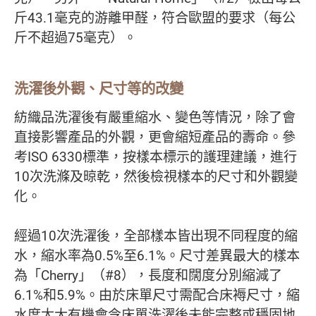
斤43.1毫克的游離甲醛，符合歐盟的要求（每公
斤不超過75毫克）。
洗濯後外觀、尺寸等的改變
紡織品洗濯後有嚴重縮水、變色等情況，除了會
直接影響產品的外觀，更會縮短產品的壽命。參
考ISO 6330標準，按樣本標示的護理建議，進行
10次洗滌及晾乾，然後檢視樣本的尺寸和外觀變
化。
經過10次洗濯後，全部樣本皆出現不同程度的縮
水，縮水率為0.5%至6.1%。尺寸差異最大的樣本
為「Cherry」（#8），長度和闊度分別縮減了
6.1%和5.9%。由於床單尺寸需配合床褥尺寸，縮
水度太大有機會令床單洗濯後未能完整或穩固地