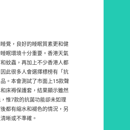
間睡覺，良好的睡眠質素更和健
的睡眠環境十分重要。香港天氣
菌和蚊蟲，再加上不少香港人都
，因此很多人會選擇標榜有「抗
品。本會測試了市面上15款聲
單和床褥保護套，結果顯示雖然
，惟7款的抗菌功能卻未如理
濯後都有縮水和褪色的情況，另
欠清晰或不準確。