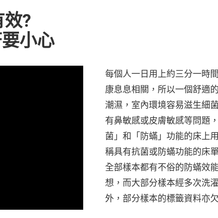
效?
符要小心
每個人一日用上約三分一時
康息息相關，所以一個舒適
潮濕，室內環境容易滋生細
有鼻敏感或皮膚敏感等問題
菌」和「防蟎」功能的床上用
稱具有抗菌或防蟎功能的床
全部樣本都有不俗的防蟎效能
想，而大部分樣本經多次洗
外，部分樣本的標籤資料亦