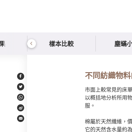
果
樣本比較
塵蟎
認識你的床單
不同紡織物料
Facebook
市面上較常見的床
Twitter
以概括地分析所用物料
WhatsApp
服。
Weibo
棉屬於天然纖維，
Email
它的天然含水量約為