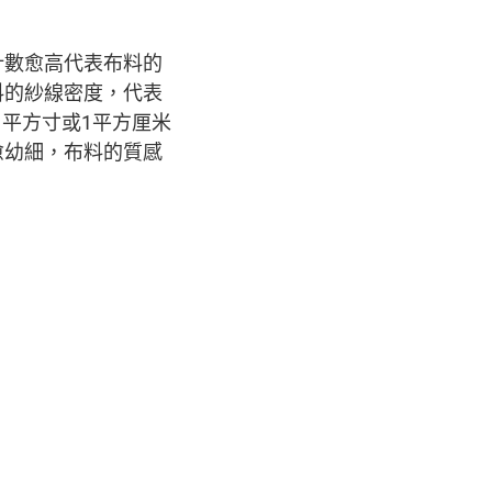
針數愈高代表布料的
料的紗線密度，代表
每1平方寸或1平方厘米
愈幼細，布料的質感