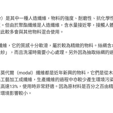
ester）是其中一種人造纖維，物料的強度、耐磨性、抗化
性。但由於聚酯纖維是人造纖維，含水量接近零，接觸人
因此較多會與其他物料混合使用。
天然纖維，它的質感十分軟滑，屬於較為精緻的物料。絲綢
走紗」，而且洗濯時需要小心處理。另外因為抽取絲綢的
l）和莫代爾（modal）纖維都是近年新興的物料，它們是
絲工藝加工成纖維，生產纖維的過程中亦較少產生環境污染
高達13%，使用時非常舒適。因為原材料是百分之百由
對環境影響較小。