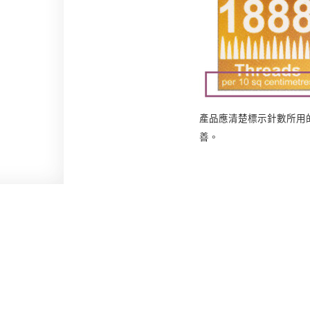
產品應清楚標示針數所用
善。