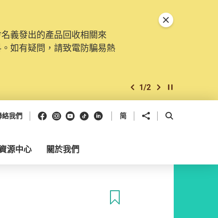
關閉特別通告
會名義發出的產品回收相關來
料。如有疑問，請致電防騙易熱
1
/
2
上一個
下一個
開始/暫停幻燈
Facebook
Instagram
Youtube
抖音
領英
分享到
開啟搜尋框
聯絡我們
简
資源中心
關於我們
收藏