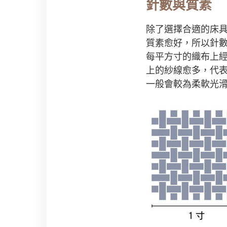
針數與質素
除了選擇合適的床
質素愈好，所以針
每平方寸的織布上經線
上的紗線愈多，代
一般會較為柔軟光