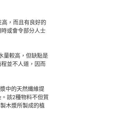
學性高，而且有良好的
體時或會令部分人士
含水量較高，但缺點是
過程並不人道，因而
從木漿中的天然纖維提
。該2種物料不但質
精製木漿所製成的植