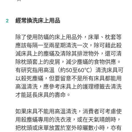
經常換洗床上用品
除了使用防蟎的床上用品外，床單、枕套等
應該每隔一至兩星期清洗一次，除可藉此殺
滅床具上的塵蟎及清除其排泄物外，還可清
除枕頭套上的皮屑，減少塵蟎的食物供應。
有研究指用高溫（約50至60℃）清洗床具可
以殺死塵蟎，但要留意不是所有床具都能用
高溫清洗，應參考床具上的護理標籤去清洗
才能延長床具的壽命。
如果床具不能用高溫清洗，消費者可考慮使
用殺塵蟎專用的洗衣液，或在天氣晴朗時，
把枕頭或床單放置於室外晾曬數小時，亦有