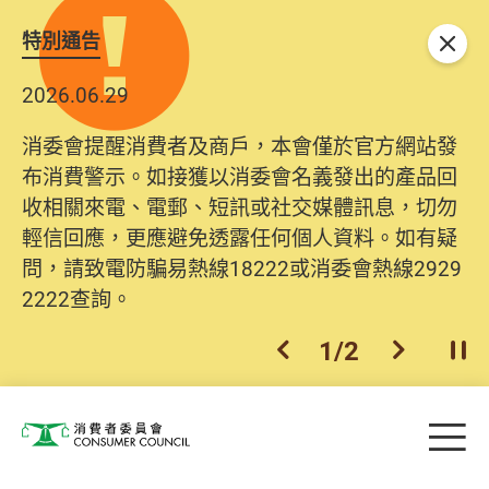
特別通告
關閉
2026.06.29
消委會提醒消費者及商戶，本會僅於官方網站發
布消費警示。如接獲以消委會名義發出的產品回
收相關來電、電郵、短訊或社交媒體訊息，切勿
輕信回應，更應避免透露任何個人資料。如有疑
問，請致電防騙易熱線18222或消委會熱線2929
2222查詢。
1
/
2
上一個
下一個
開
Skip to main content
目
消費者委員會