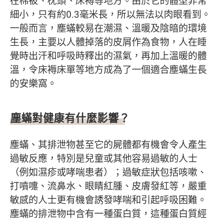
在棉被、枕頭、床褥等地方。由於它的體型非常
細小，只有約0.3毫米長，所以無法以肉眼看到。
一般而言，塵蟎較易在潮濕、溫暖及陰暗的環境
生長，主要以人體掉落的皮屑作為食物，人在睡
覺時出汗和呼吸時釋出的濕氣，再加上溫暖的體
溫，令床褥床單等地方成為了一個適合塵蟎生長
的安樂窩。
塵蟎對健康有什麼影響？
塵蟎、其排泄物甚至它的屍體都有機會令人產生
過敏反應，特別是兒童或其他容易過敏的人士
（例如濕疹或哮喘患者）；過敏症狀包括咳嗽、
打噴嚏、流鼻水、眼睛紅腫、皮膚發紅等，嚴重
敏感的人士更有機會誘發哮喘和引起呼吸困難。
塵蟎的排泄物中含有一種蛋白質，這種蛋白質經