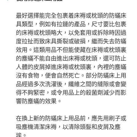
最好選擇能完全包裹着床褥或枕頭的防蟎床
具類型，例如有拉鏈的產品，尺寸要比包裹
的床褥或枕頭略大，以免套用或拆除時因過
度拉扯而致床具撕裂或破損，繼而失去防蟎
效用。這類用品不但能使藏在床褥或枕頭裏
的塵蟎不能自由進出床褥或枕頭，還可防止
人體的皮屑掉進床褥或枕頭裏，內裡的塵蟎
沒有食物，便會自然死亡。部分防蟎床上用
品經過多次洗濯後，纖維之間的縫隙或會變
得不夠緊密，或令用品上的殺菌劑減少而影
響防塵蟎的效果。
在換上新的防蟎床上用品前，應先用刷子或
吸塵機清潔床褥，以清除頭髮和皮屑及塵
埃。