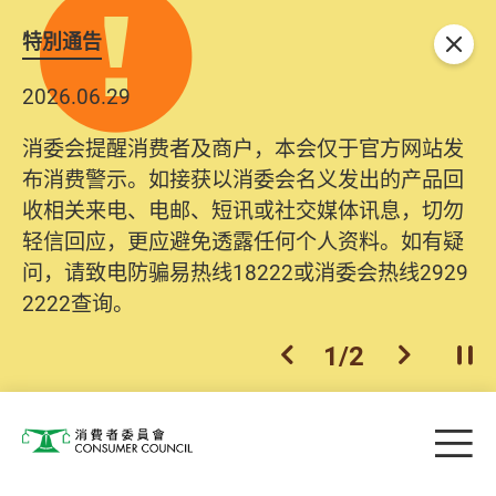
特別通告
关闭
2026.06.29
消委会提醒消费者及商户，本会仅于官方网站发
布消费警示。如接获以消委会名义发出的产品回
收相关来电、电邮、短讯或社交媒体讯息，切勿
轻信回应，更应避免透露任何个人资料。如有疑
问，请致电防骗易热线18222或消委会热线2929
2222查询。
1
/
2
上一个
下一个
开
Skip to main content
目
消费者委员会