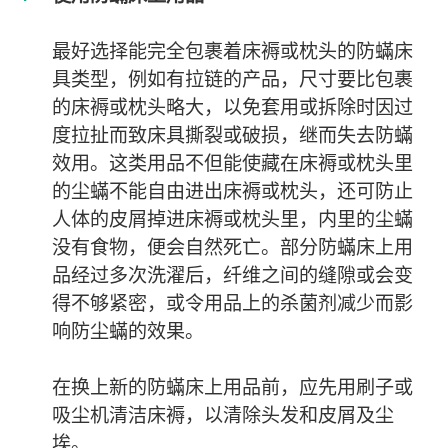
最好选择能完全包裹着床褥或枕头的防蟎床
具类型，例如有拉链的产品，尺寸要比包裹
的床褥或枕头略大，以免套用或拆除时因过
度拉扯而致床具撕裂或破损，继而失去防蟎
效用。这类用品不但能使藏在床褥或枕头里
的尘蟎不能自由进出床褥或枕头，还可防止
人体的皮屑掉进床褥或枕头里，内里的尘蟎
没有食物，便会自然死亡。部分防蟎床上用
品经过多次洗濯后，纤维之间的缝隙或会变
得不够紧密，或令用品上的杀菌剂减少而影
响防尘蟎的效果。
在换上新的防蟎床上用品前，应先用刷子或
吸尘机清洁床褥，以清除头发和皮屑及尘
埃。