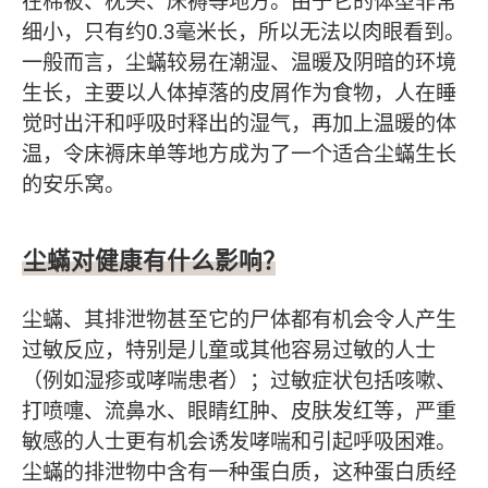
在棉被、枕头、床褥等地方。由于它的体型非常
细小，只有约0.3毫米长，所以无法以肉眼看到。
一般而言，尘蟎较易在潮湿、温暖及阴暗的环境
生长，主要以人体掉落的皮屑作为食物，人在睡
觉时出汗和呼吸时释出的湿气，再加上温暖的体
温，令床褥床单等地方成为了一个适合尘蟎生长
的安乐窝。
尘蟎对健康有什么影响？
尘蟎、其排泄物甚至它的尸体都有机会令人产生
过敏反应，特别是儿童或其他容易过敏的人士
（例如湿疹或哮喘患者）；过敏症状包括咳嗽、
打喷嚏、流鼻水、眼睛红肿、皮肤发红等，严重
敏感的人士更有机会诱发哮喘和引起呼吸困难。
尘蟎的排泄物中含有一种蛋白质，这种蛋白质经