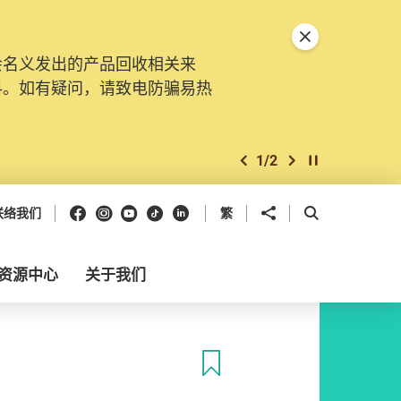
关闭特別通告
会名义发出的产品回收相关来
料。如有疑问，请致电防骗易热
1
/
2
上一个
下一个
开始/暂停幻灯
Facebook
Instagram
Youtube
抖音
领英
分享到
开启搜寻框
联络我们
繁
资源中心
关于我们
收藏