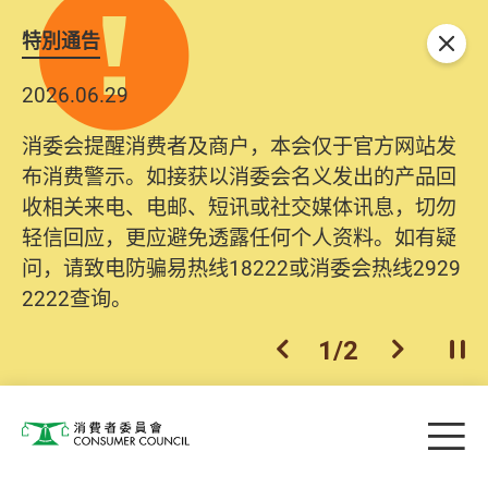
特別通告
关闭
2026.06.29
消委会提醒消费者及商户，本会仅于官方网站发
布消费警示。如接获以消委会名义发出的产品回
收相关来电、电邮、短讯或社交媒体讯息，切勿
轻信回应，更应避免透露任何个人资料。如有疑
问，请致电防骗易热线18222或消委会热线2929
2222查询。
1
/
2
上一个
下一个
开
Skip to main content
目
消费者委员会