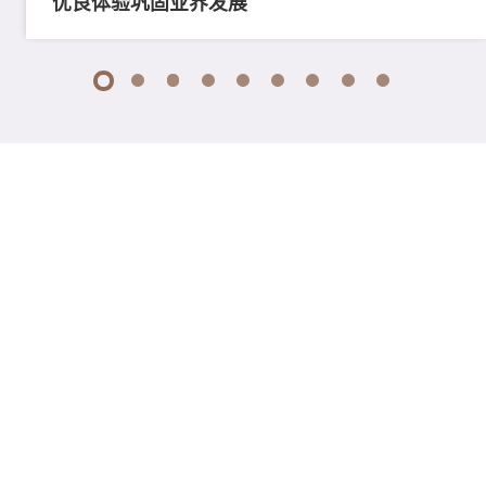
优良体验巩固业界发展
1
2
3
4
5
6
7
8
9