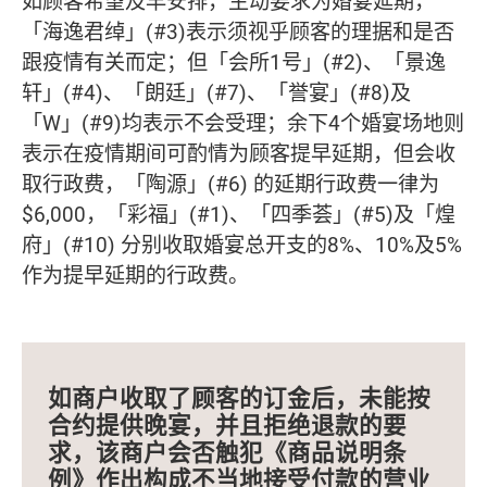
如顾客希望及早安排，主动要求为婚宴延期，
「海逸君绰」(#3)表示须视乎顾客的理据和是否
跟疫情有关而定；但「会所1号」(#2)、「景逸
轩」(#4)、「朗廷」(#7)、「誉宴」(#8)及
「W」(#9)均表示不会受理；余下4个婚宴场地则
表示在疫情期间可酌情为顾客提早延期，但会收
取行政费，「陶源」(#6) 的延期行政费一律为
$6,000，「彩福」(#1)、「四季荟」(#5)及「煌
府」(#10) 分别收取婚宴总开支的8%、10%及5%
作为提早延期的行政费。
如商户收取了顾客的订金后，未能按
合约提供晚宴，并且拒绝退款的要
求，该商户会否触犯《商品说明条
例》作出构成不当地接受付款的营业