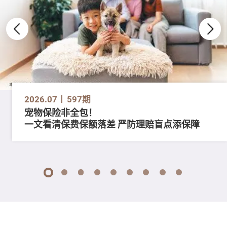
2026.07
597期
宠物保险非全包！
一文看清保费保额落差 严防理赔盲点添保障
1
2
3
4
5
6
7
8
9