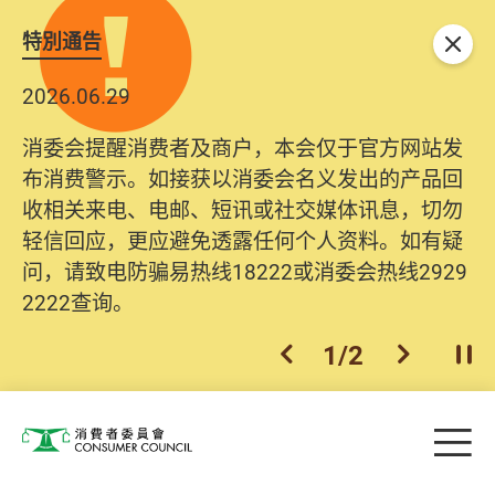
特別通告
关闭
2026.06.29
消委会提醒消费者及商户，本会仅于官方网站发
布消费警示。如接获以消委会名义发出的产品回
收相关来电、电邮、短讯或社交媒体讯息，切勿
轻信回应，更应避免透露任何个人资料。如有疑
问，请致电防骗易热线18222或消委会热线2929
2222查询。
1
/
2
上一个
下一个
开
Skip to main content
目
消费者委员会