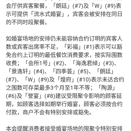
会厅供宾客聚餐，「朗廷」(#7)及「W」(#9)表
示可提供「流水式婚宴」，宾客会被安排在同日
的不同时段聚餐。
如婚宴场地的安排仍未能容纳合约订明的宾客人
数或宾客出席率不足，「彩福」(#1)表示可以豁
免合约上订明的最低餐饮消费要求，按实际围数
收费；「会所1号」(#2)、「海逸君绰」(#3)、
「景逸轩」(#4)、「四季荟」(#5)、「朗廷」
(#7)、「W」(#9)及「煌府」(#10)表示未达合约
之围数可存菜最多3个月至1年不等；「陶源」
(#6)及「誉宴」(#8)建议受限聚令影响的顾客延
期，如顾客选择如期举行婚宴，顾客必须按合约
付款，商户不会有特别安排或豁免。
本会提醒消费者接受婚宴场地的限聚令特别安排