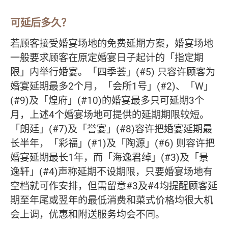
可延后多久？
若顾客接受婚宴场地的免费延期方案，婚宴场地
一般要求顾客在原定婚宴日子起计的「指定期
限」内举行婚宴。「四季荟」(#5) 只容许顾客为
婚宴延期最多2个月，「会所1号」(#2)、「W」
(#9)及「煌府」(#10)的婚宴最多只可延期3个
月，上述4个婚宴场地可提供的延期期限较短。
「朗廷」(#7)及「誉宴」(#8)容许把婚宴延期最
长半年，「彩福」(#1)及「陶源」(#6) 则容许把
婚宴延期最长1年，而「海逸君绰」(#3)及「景
逸轩」(#4)声称延期不设期限，只要婚宴场地有
空档就可作安排，但需留意#3及#4均提醒顾客延
期至年尾或翌年的最低消费和菜式价格均很大机
会上调，优惠和附送服务均会不同。