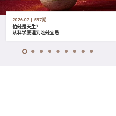
2026.07
597期
怕辣是天生？
从科学原理到吃辣宜忌
1
2
3
4
5
6
7
8
9