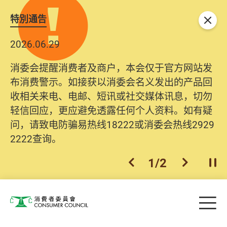
特別通告
关闭
2026.06.29
消委会提醒消费者及商户，本会仅于官方网站发
布消费警示。如接获以消委会名义发出的产品回
收相关来电、电邮、短讯或社交媒体讯息，切勿
轻信回应，更应避免透露任何个人资料。如有疑
问，请致电防骗易热线18222或消委会热线2929
2222查询。
1
/
2
上一个
下一个
开
Skip to main content
目
消费者委员会