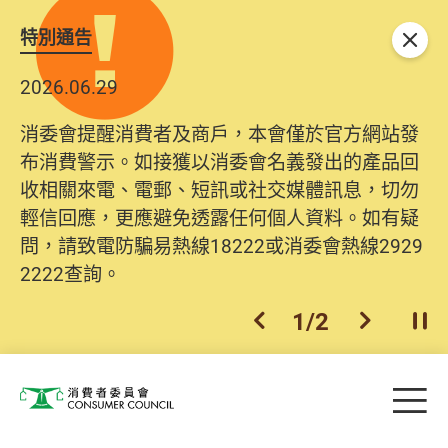
特別通告
關閉
2026.06.29
2025.10.31
消委會提醒消費者及商戶，本會僅於官方網站發
為提升使用者體驗及網絡安全，本會的投訴處理
布消費警示。如接獲以消委會名義發出的產品回
系統已經進行升級及推出新功能。由2025年11月
收相關來電、電郵、短訊或社交媒體訊息，切勿
10日起，消費者需要提供基本聯絡資料（包括姓
輕信回應，更應避免透露任何個人資料。如有疑
名、電郵及電話）註冊帳戶，才可提交投訴、查
問，請致電防騙易熱線18222或消委會熱線2929
詢及建議。所有提交紀錄將清晰整合於帳戶中，
2222查詢。
方便日後作出跟進。
2
/
2
上一個
下一個
開
Skip to main content
目
消費者委員會