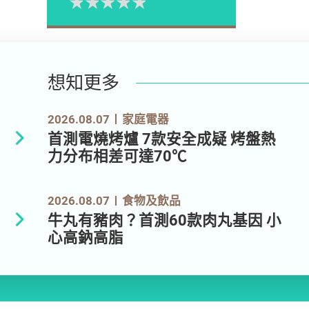
1星
2星
3星
4星
5星
Please rate
想知更多
2026.08.07
家庭電器
首測電燒烤爐 7款安全成疑 烤盤熱
力分布相差可達70℃
2026.08.07
食物及飲品
牛丸有豬肉？首測60款肉丸基因 小
心高鈉高脂