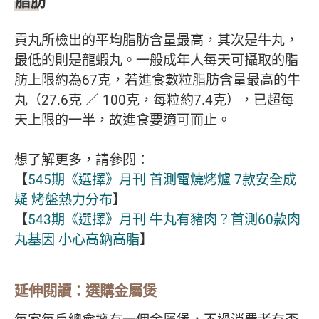
脂肪
貢丸所檢出的平均脂肪含量最高，其次是牛丸，
最低的則是龍蝦丸。一般成年人每天可攝取的脂
肪上限約為67克，若進食數粒脂肪含量最高的牛
丸（27.6克 ／ 100克，每粒約7.4克），已超每
天上限的一半，故進食要適可而止。
想了解更多，請參閱：
【
545期《選擇》月刊 首測電燒烤爐 7款安全成
疑 烤盤熱力分布
】
【
543期《選擇》月刊 牛丸有豬肉？首測60款肉
丸基因 小心高鈉高脂
】
延伸閱讀：選購金屬煲