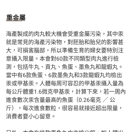
重金屬
海產製成的肉丸較大機會受重金屬污染，其中汞
就是常見的海產污染物，對胚胎和胎兒的影響甚
大，可損害腦部，所以準備生育的婦女要特別注
意攝入限量。本會對60款不同類型肉丸進行檢
測，包括牛丸、貢丸、魚蛋、墨魚丸和龍蝦丸。
當中有6款魚蛋、6款墨魚丸和3款龍蝦丸均檢出
汞或甲基汞。人體每周可容忍的甲基汞攝入量為
每公斤體重1.6微克甲基汞，計算下來，若一周內
進食數次汞含量最高的魚蛋（0.26毫克 ／ 公
斤），每次進食數粒，很容易就接近超出限量，
消費者要小心留意。