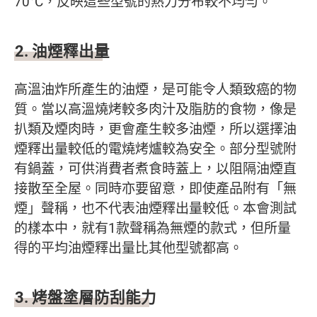
70°C，反映這些型號的熱力分布較不均勻。
2.
油煙釋出量
高溫油炸所產生的油煙，是可能令人類致癌的物
質。當以高溫燒烤較多肉汁及脂肪的食物，像是
扒類及煙肉時，更會產生較多油煙，所以選擇油
煙釋出量較低的電燒烤爐較為安全。部分型號附
有鍋蓋，可供消費者煮食時蓋上，以阻隔油煙直
接散至全屋。同時亦要留意，即使產品附有「無
煙」聲稱，也不代表油煙釋出量較低。本會測試
的樣本中，就有1款聲稱為無煙的款式，但所量
得的平均油煙釋出量比其他型號都高。
3.
烤盤塗層防刮能力