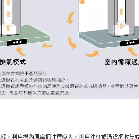
氣喉，利用機內風扇把油煙吸入，再用油杯或過濾網收集