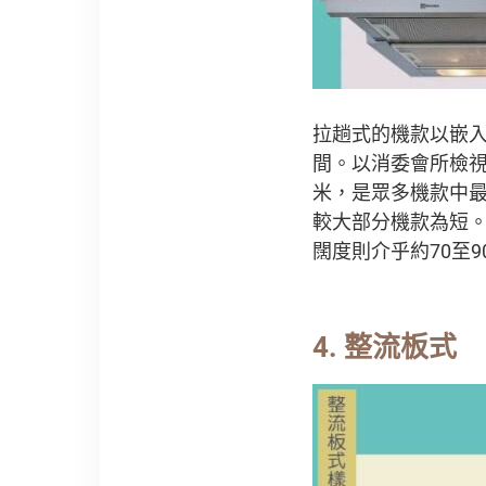
拉趟式的機款以嵌
間。以消委會所檢視
米，是眾多機款中最
較大部分機款為短。
闊度則介乎約70至
4. 整流板式