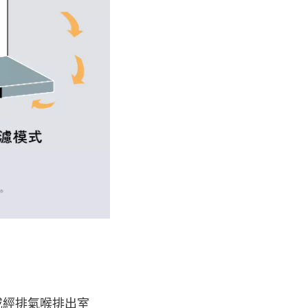
或經排氣喉排出室