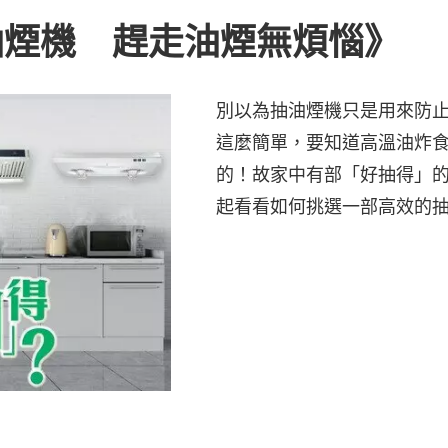
油煙機 趕走油煙無煩惱》
別以為抽油煙機只是用來防
這麼簡單，要知道高溫油炸
的！故家中有部「好抽得」
起看看如何挑選一部高效的