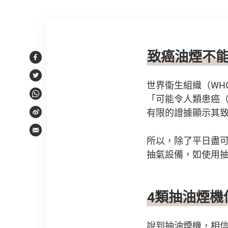
文章內容
致癌油煙不
Facebook
Twitter
世界衞生組織（WH
「可能令人類患癌（pro
WhatsApp
有限的證據顯示其
Weibo
Email
所以，除了平日盡
抽氣設備，如使用
4類抽油煙機
說到抽油煙機，相