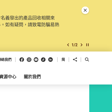
關閉特別通告
會名義發出的產品回收相關來
料。如有疑問，請致電防騙易熱
1
/
2
上一個
下一個
開始/暫停幻燈
Facebook
Instagram
Youtube
抖音
領英
分享到
開啟搜尋框
聯絡我們
简
資源中心
關於我們