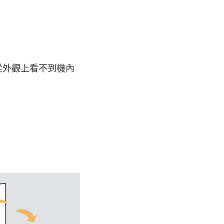
，故從外觀上看不到機內
：