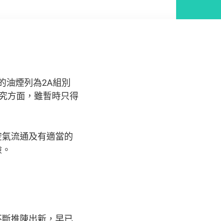
的油煙列為2A組別
在人類研究方面，雖暫時只得
空氣流通及有適當的
險。
不斷推陳出新，早已