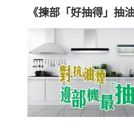
《揀部「好抽得」抽