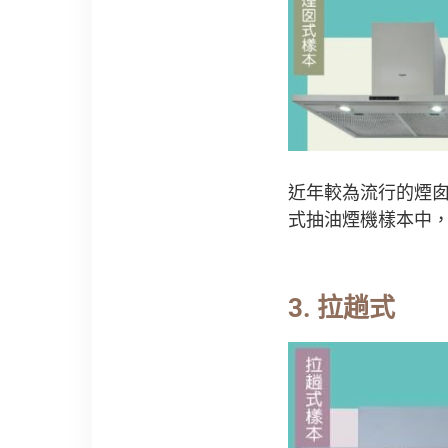
近年較為流行的煙
式抽油煙機樣本中
3. 拉趟式