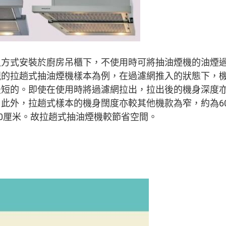
入方式安裝於廚房吊櫃下，不使用時可將抽油煙機的油煙
的拉趟式抽油煙機樣本為例，在過濾網推入的狀態下，機
短的。即使在使用時將過濾網拉出，拉出後的機身深度亦
此外，拉趟式樣本的機身闊度亦較其他機款為窄，約為6
90厘米。故拉趟式抽油煙機較節省空間。