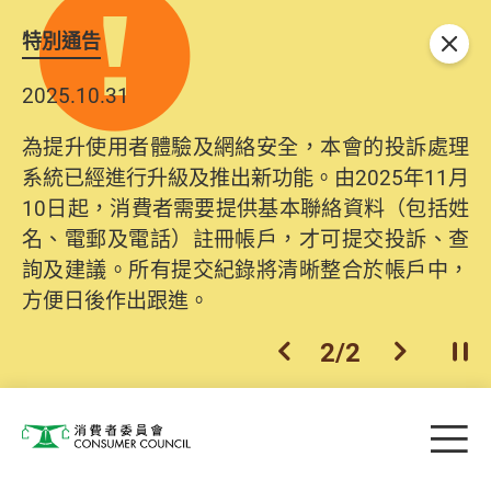
特別通告
關閉
2025.10.31
為提升使用者體驗及網絡安全，本會的投訴處理
系統已經進行升級及推出新功能。由2025年11月
10日起，消費者需要提供基本聯絡資料（包括姓
名、電郵及電話）註冊帳戶，才可提交投訴、查
詢及建議。所有提交紀錄將清晰整合於帳戶中，
方便日後作出跟進。
2
/
2
上一個
下一個
開
Skip to main content
目
消費者委員會