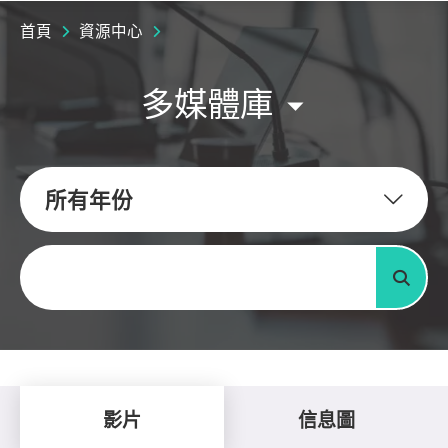
首頁
資源中心
多媒體庫
所有年份
關鍵字
搜尋
影片
信息圖