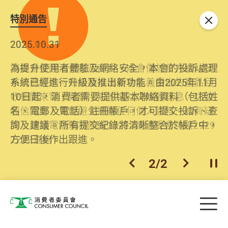
特別通告
關閉
2026.06.29
2025.10.31
消委會提醒消費者及商戶，本會僅於官方網站發
為提升使用者體驗及網絡安全，本會的投訴處理
布消費警示。如接獲以消委會名義發出的產品回
系統已經進行升級及推出新功能。由2025年11月
收相關來電、電郵、短訊或社交媒體訊息，切勿
10日起，消費者需要提供基本聯絡資料（包括姓
輕信回應，更應避免透露任何個人資料。如有疑
名、電郵及電話）註冊帳戶，才可提交投訴、查
問，請致電防騙易熱線18222或消委會熱線2929
詢及建議。所有提交紀錄將清晰整合於帳戶中，
2222查詢。
方便日後作出跟進。
2
/
2
上一個
下一個
開
Skip to main content
目
消費者委員會