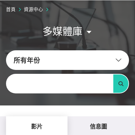
首頁
資源中心
多媒體庫
所有年份
關鍵字
搜尋
影片
信息圖