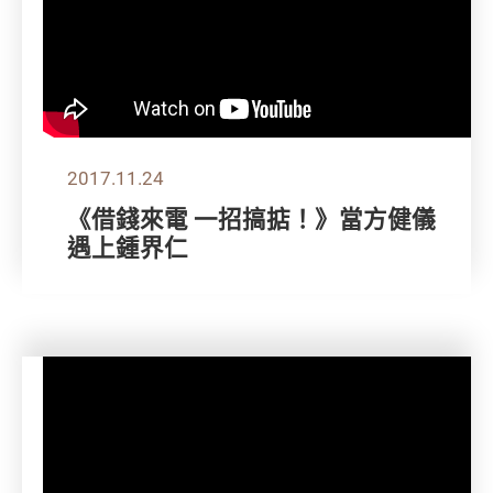
2017.11.24
《借錢來電 一招搞掂！》當方健儀
遇上鍾界仁