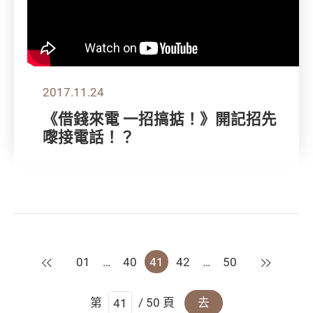
2017.11.24
《借錢來電 一招搞掂！》開記招先
嚟接電話！？
上一頁
下一頁
01
…
40
41
42
…
50
第
/ 50 頁
去