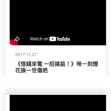
2017.11.27
《借錢來電 一招搞掂！》咪一刻煙
花換一世傷疤