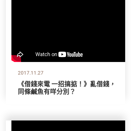
2017.11.27
《借錢來電 一招搞掂！》亂借錢，
同條鹹魚有咩分別？