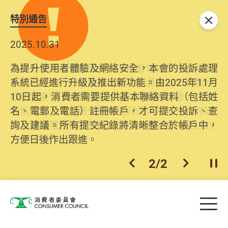
特別通告
關閉
2025.10.31
為提升使用者體驗及網絡安全，本會的投訴處理
系統已經進行升級及推出新功能。由2025年11月
10日起，消費者需要提供基本聯絡資料（包括姓
名、電郵及電話）註冊帳戶，才可提交投訴、查
詢及建議。所有提交紀錄將清晰整合於帳戶中，
方便日後作出跟進。
2
/
2
上一個
下一個
開
Skip to main content
目
消費者委員會