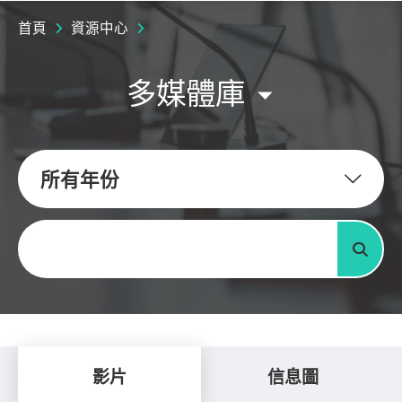
首頁
資源中心
多媒體庫
所有年份
關鍵字
搜尋
影片
信息圖