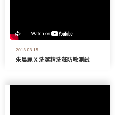
2018.03.15
朱晨麗 X 洗潔精洗滌防敏測試