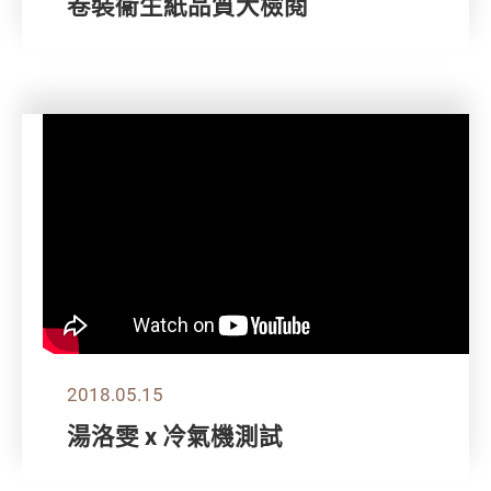
卷裝衞生紙品質大檢閱
2018.05.15
湯洛雯 x 冷氣機測試