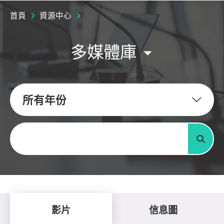
首頁
資源中心
多媒體庫
所有年份
關鍵字
搜尋
影片
信息圖