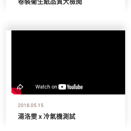
卷裝衞生紙品質大檢閱
2018.05.15
湯洛雯 x 冷氣機測試