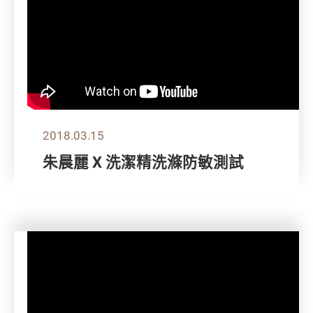
2018.03.15
朱晨麗 X 洗潔精洗滌防敏測試