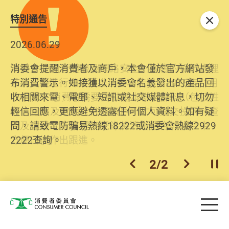
特別通告
關閉
2026.06.29
2025.10.31
消委會提醒消費者及商戶，本會僅於官方網站發
為提升使用者體驗及網絡安全，本會的投訴處理
布消費警示。如接獲以消委會名義發出的產品回
系統已經進行升級及推出新功能。由2025年11月
收相關來電、電郵、短訊或社交媒體訊息，切勿
10日起，消費者需要提供基本聯絡資料（包括姓
輕信回應，更應避免透露任何個人資料。如有疑
名、電郵及電話）註冊帳戶，才可提交投訴、查
問，請致電防騙易熱線18222或消委會熱線2929
詢及建議。所有提交紀錄將清晰整合於帳戶中，
2222查詢。
方便日後作出跟進。
2
/
2
上一個
下一個
開
Skip to main content
目
消費者委員會