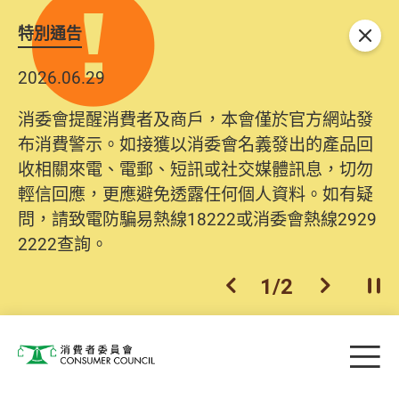
特別通告
關閉
2026.06.29
消委會提醒消費者及商戶，本會僅於官方網站發
布消費警示。如接獲以消委會名義發出的產品回
收相關來電、電郵、短訊或社交媒體訊息，切勿
輕信回應，更應避免透露任何個人資料。如有疑
問，請致電防騙易熱線18222或消委會熱線2929
2222查詢。
1
/
2
上一個
下一個
開
Skip to main content
目
消費者委員會