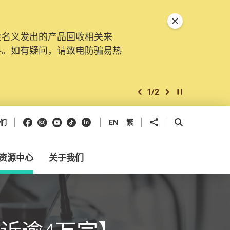
关闭特別通告
会名义发出的产品回收相关来
料。如有疑问，请致电防骗易热
1
/
2
上一个
下一个
开始/暂停幻灯
Facebook
Instagram
Youtube
抖音
领英
分享到
开启搜寻框
们
EN
繁
资源中心
关于我们