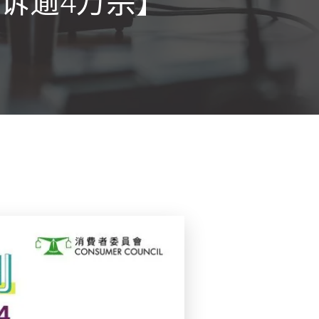
投诉逾4万宗】