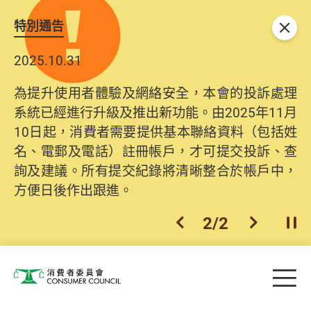
特別通告
關閉
2025.10.31
為提升使用者體驗及網絡安全，本會的投訴處理
系統已經進行升級及推出新功能。由2025年11月
10日起，消費者需要提供基本聯絡資料（包括姓
名、電郵及電話）註冊帳戶，才可提交投訴、查
詢及建議。所有提交紀錄將清晰整合於帳戶中，
方便日後作出跟進。
2
/
2
上一個
下一個
開
Skip to main content
目
消費者委員會