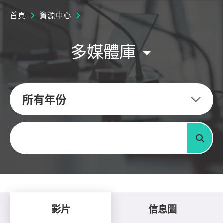
首頁
資源中心
多媒體庫
所有年份
關鍵字
搜尋
影片
信息圖