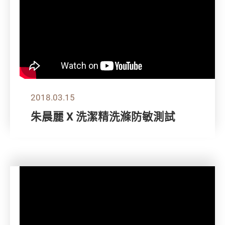
2018.03.15
朱晨麗 X 洗潔精洗滌防敏測試