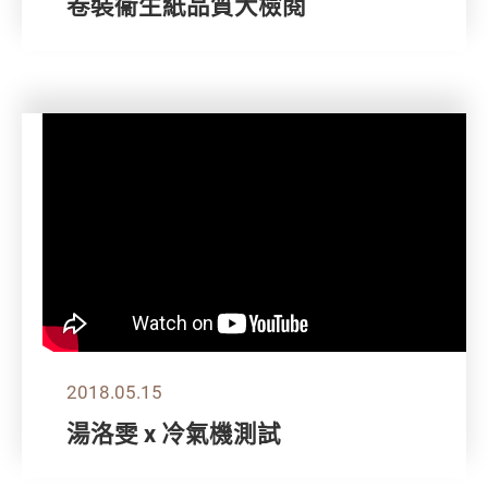
卷裝衞生紙品質大檢閱
2018.05.15
湯洛雯 x 冷氣機測試