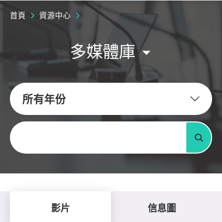
首頁
資源中心
多媒體庫
所有年份
關鍵字
搜尋
影片
信息圖