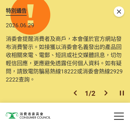
特別通告
關閉
2026.06.29
2025.10.31
消委會提醒消費者及商戶，本會僅於官方網站發
為提升使用者體驗及網絡安全，本會的投訴處理
布消費警示。如接獲以消委會名義發出的產品回
系統已經進行升級及推出新功能。由2025年11月
收相關來電、電郵、短訊或社交媒體訊息，切勿
10日起，消費者需要提供基本聯絡資料（包括姓
輕信回應，更應避免透露任何個人資料。如有疑
名、電郵及電話）註冊帳戶，才可提交投訴、查
問，請致電防騙易熱線18222或消委會熱線2929
詢及建議。所有提交紀錄將清晰整合於帳戶中，
2222查詢。
方便日後作出跟進。
2
/
2
上一個
下一個
開
Skip to main content
目
消費者委員會