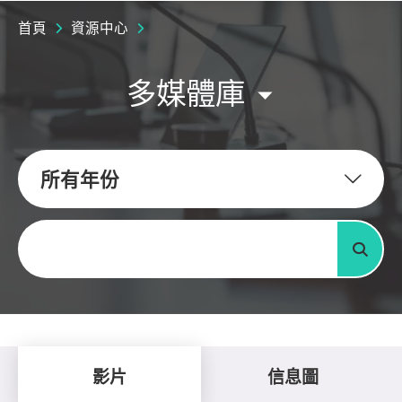
首頁
資源中心
多媒體庫
所有年份
關鍵字
搜尋
影片
信息圖