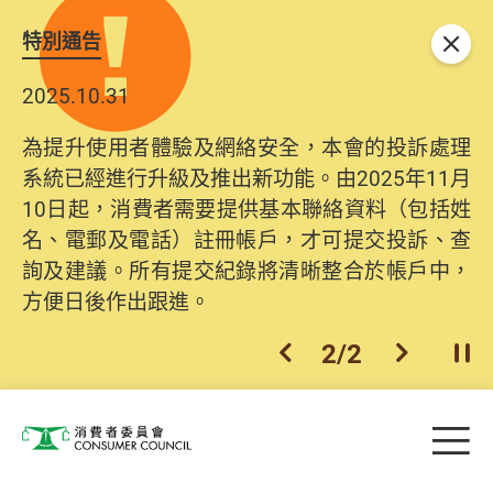
特別通告
關閉
2025.10.31
為提升使用者體驗及網絡安全，本會的投訴處理
系統已經進行升級及推出新功能。由2025年11月
10日起，消費者需要提供基本聯絡資料（包括姓
名、電郵及電話）註冊帳戶，才可提交投訴、查
詢及建議。所有提交紀錄將清晰整合於帳戶中，
方便日後作出跟進。
2
/
2
上一個
下一個
開
Skip to main content
目
消費者委員會