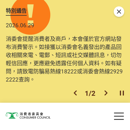
特別通告
關閉
2026.06.29
消委會提醒消費者及商戶，本會僅於官方網站發
布消費警示。如接獲以消委會名義發出的產品回
收相關來電、電郵、短訊或社交媒體訊息，切勿
輕信回應，更應避免透露任何個人資料。如有疑
問，請致電防騙易熱線18222或消委會熱線2929
2222查詢。
1
/
2
上一個
下一個
開
Skip to main content
目
消費者委員會