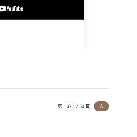
第
/ 50 頁
去