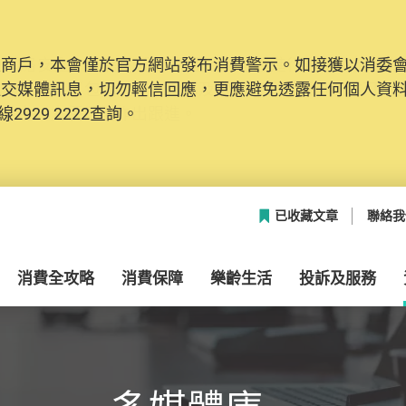
及商戶，本會僅於官方網站發布消費警示。如接獲以消委
網絡安全，本會的投訴處理系統已經進行升級及推出新功能
社交媒體訊息，切勿輕信回應，更應避免透露任何個人資
本聯絡資料（包括姓名、電郵及電話）註冊帳戶，才可提
2929 2222查詢。
帳戶中，方便日後作出跟進。
已收藏文章
聯絡我
消費全攻略
消費保障
樂齡生活
投訴及服務