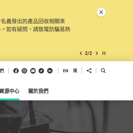
關閉特別通告
會名義發出的產品回收相關來
。由2025年11月10日起，
料。如有疑問，請致電防騙易熱
交投訴、查詢及建議。所有提交
2
/
2
上一個
下一個
開始/暫停幻燈
Facebook
Instagram
Youtube
抖音
領英
分享到
開啟搜尋框
們
EN
简
資源中心
關於我們