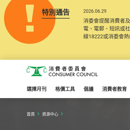
特別通告
2026.06.29
2025.10.31
消委會提醒消費者
為提升使用者體驗及
電、電郵、短訊或
消費者需要提供基
線18222或消委會熱線
紀錄將清晰整合於
Skip to main content
消費者委員會
選擇月刊
格價工具
倡議
消費者教育
首頁
資源中心