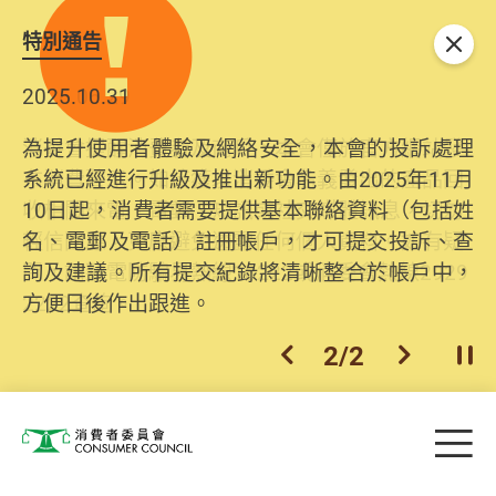
特別通告
關閉
2025.10.31
為提升使用者體驗及網絡安全，本會的投訴處理
系統已經進行升級及推出新功能。由2025年11月
10日起，消費者需要提供基本聯絡資料（包括姓
名、電郵及電話）註冊帳戶，才可提交投訴、查
詢及建議。所有提交紀錄將清晰整合於帳戶中，
方便日後作出跟進。
2
/
2
上一個
下一個
開
Skip to main content
目
消費者委員會