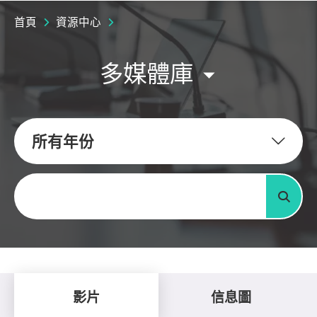
首頁
資源中心
多媒體庫
所有年份
關鍵字
搜尋
影片
信息圖