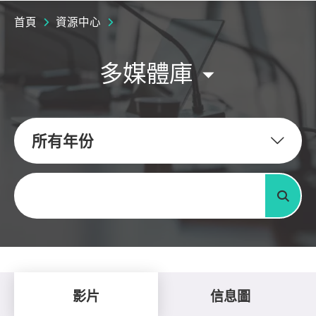
首頁
資源中心
多媒體庫
所有年份
關鍵字
搜尋
影片
信息圖