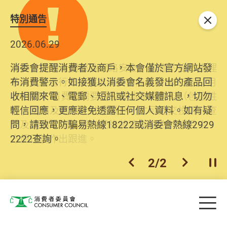
特別通告
關閉
2026.06.29
2025.10.31
消委會提醒消費者及商戶，本會僅於官方網站發
為提升使用者體驗及網絡安全，本會的投訴處理
布消費警示。如接獲以消委會名義發出的產品回
系統已經進行升級及推出新功能。由2025年11月
收相關來電、電郵、短訊或社交媒體訊息，切勿
10日起，消費者需要提供基本聯絡資料（包括姓
輕信回應，更應避免透露任何個人資料。如有疑
名、電郵及電話）註冊帳戶，才可提交投訴、查
問，請致電防騙易熱線18222或消委會熱線2929
詢及建議。所有提交紀錄將清晰整合於帳戶中，
2222查詢。
方便日後作出跟進。
2
/
2
上一個
下一個
開
Skip to main content
目
消費者委員會