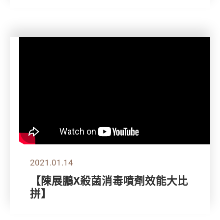
2021.01.14
【陳展鵬X殺菌消毒噴劑效能大比
拼】