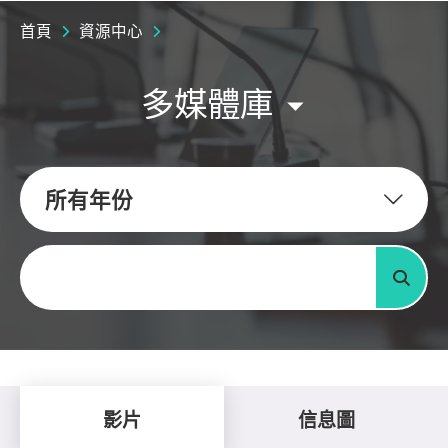
首頁
資源中心
多媒體庫
所有年份
關鍵字
搜尋
影片
信息圖