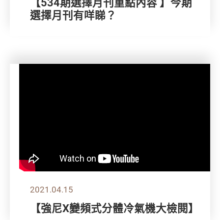
【534期選擇月刊重點內容 】今期
選擇月刊有咩睇？
2021.04.15
【強尼X變頻式分體冷氣機大檢閱】