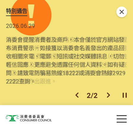
特別通告
關閉
2026.06.29
2025.10.31
消委會提醒消費者及商戶，本會僅於官方網站發
為提升使用者體驗及網絡安全，本會的投訴處理
布消費警示。如接獲以消委會名義發出的產品回
系統已經進行升級及推出新功能。由2025年11月
收相關來電、電郵、短訊或社交媒體訊息，切勿
10日起，消費者需要提供基本聯絡資料（包括姓
輕信回應，更應避免透露任何個人資料。如有疑
名、電郵及電話）註冊帳戶，才可提交投訴、查
問，請致電防騙易熱線18222或消委會熱線2929
詢及建議。所有提交紀錄將清晰整合於帳戶中，
2222查詢。
方便日後作出跟進。
2
/
2
上一個
下一個
開
Skip to main content
目
消費者委員會