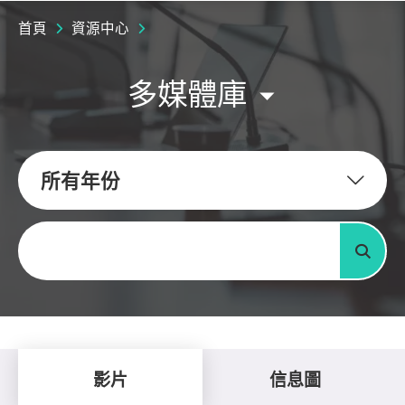
首頁
資源中心
多媒體庫
所有年份
關鍵字
搜尋
影片
信息圖