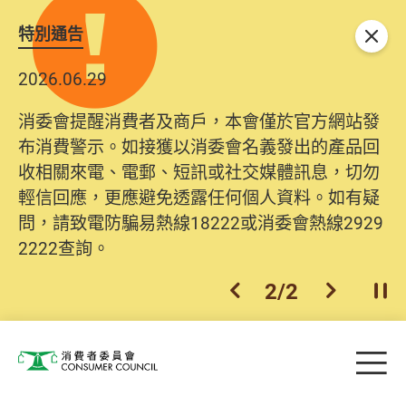
特別通告
關閉
2026.06.29
2025.10.31
消委會提醒消費者及商戶，本會僅於官方網站發
為提升使用者體驗及網絡安全，本會的投訴處理
布消費警示。如接獲以消委會名義發出的產品回
系統已經進行升級及推出新功能。由2025年11月
收相關來電、電郵、短訊或社交媒體訊息，切勿
10日起，消費者需要提供基本聯絡資料（包括姓
輕信回應，更應避免透露任何個人資料。如有疑
名、電郵及電話）註冊帳戶，才可提交投訴、查
問，請致電防騙易熱線18222或消委會熱線2929
詢及建議。所有提交紀錄將清晰整合於帳戶中，
2222查詢。
方便日後作出跟進。
2
/
2
上一個
下一個
開
Skip to main content
目
消費者委員會