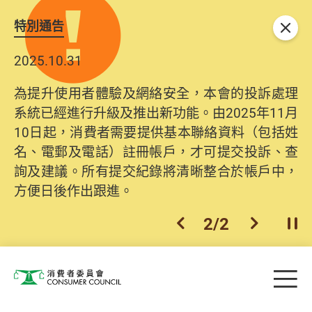
特別通告
關閉
2025.10.31
為提升使用者體驗及網絡安全，本會的投訴處理
系統已經進行升級及推出新功能。由2025年11月
10日起，消費者需要提供基本聯絡資料（包括姓
名、電郵及電話）註冊帳戶，才可提交投訴、查
詢及建議。所有提交紀錄將清晰整合於帳戶中，
方便日後作出跟進。
2
/
2
上一個
下一個
開
Skip to main content
目
消費者委員會