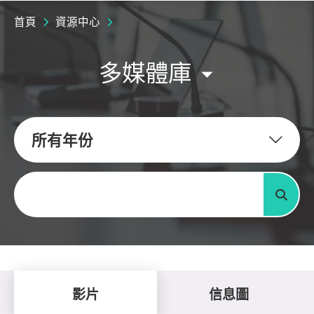
首頁
資源中心
多媒體庫
所有年份
關鍵字
搜尋
影片
信息圖