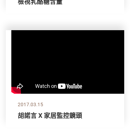
檢視乳酪糖含量
2017.03.15
胡諾言 X 家居監控鏡頭