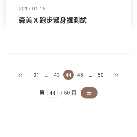
2017.01.16
森美 X 跑步緊身褲測試
上一頁
下一頁
01
…
43
44
45
…
50
第
/ 50 頁
去