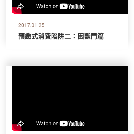
2017.01.25
預繳式消費陷阱二：困獸鬥篇