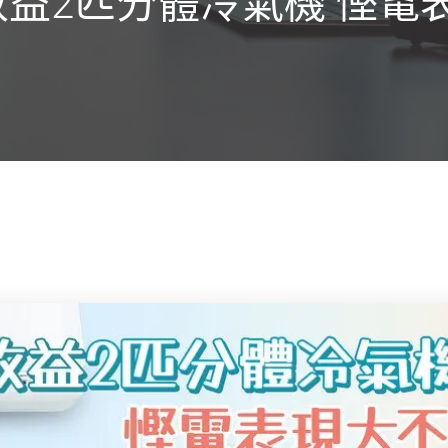
效益2匹分體冷氣機 慳電