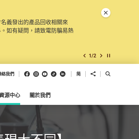
關閉特別通告
會名義發出的產品回收相關來
料。如有疑問，請致電防騙易熱
1
/
2
上一個
下一個
開始/暫停幻燈
Facebook
Instagram
Youtube
抖音
領英
分享到
開啟搜尋框
聯絡我們
简
資源中心
關於我們