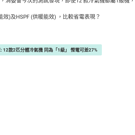
過，消委會今次的測試發現，即使12 款冷氣機都屬1級機
能效)及HSPF (供暖能效) ，比較省電表現？
: 12款2匹分體冷氣機 同為「1級」 慳電可差27%