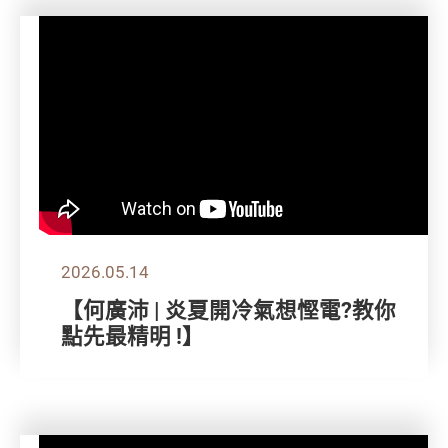
2026.05.14
【何廣沛 | 炎夏開冷氣想慳電?教你
點先最精明 !】