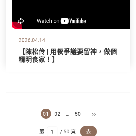
2026.04.14
【陳松伶 | 用餐爭議要留神，做個
精明食家！】
下一頁
01
02
…
50
第
/ 50 頁
去