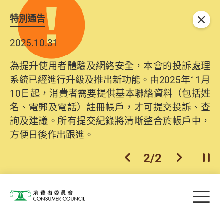
特別通告
關閉
2025.10.31
為提升使用者體驗及網絡安全，本會的投訴處理
系統已經進行升級及推出新功能。由2025年11月
10日起，消費者需要提供基本聯絡資料（包括姓
名、電郵及電話）註冊帳戶，才可提交投訴、查
詢及建議。所有提交紀錄將清晰整合於帳戶中，
方便日後作出跟進。
2
/
2
上一個
下一個
開
Skip to main content
目
消費者委員會