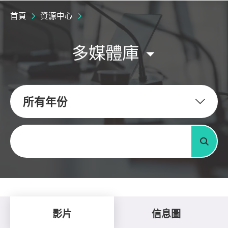
首頁
資源中心
多媒體庫
所有年份
關鍵字
搜尋
影片
信息圖